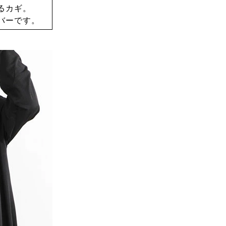
るカギ。
バーです。