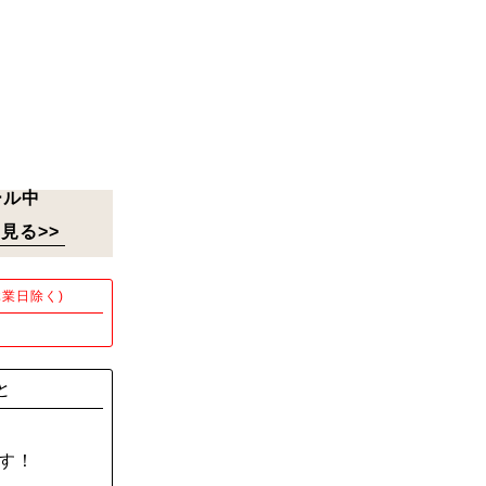
ール中
見る>>
業日除く)
！
と
す！