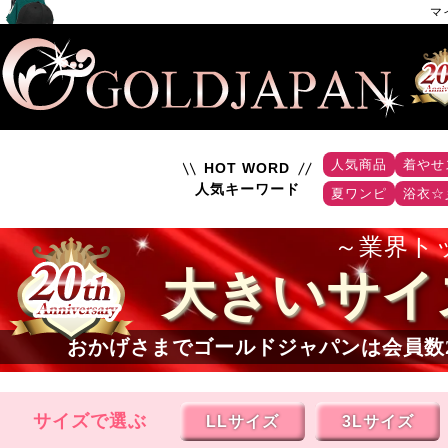
マ
人気商品
着やせ
HOT WORD
人気キーワード
夏ワンピ
浴衣☆
業界ト
大きいサイ
おかげさまでゴールドジャパンは会員数
サイズで選ぶ
LLサイズ
3Lサイズ