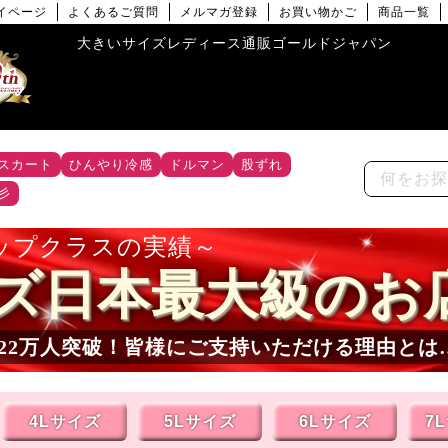
イページ
よくあるご質問
メルマガ登録
お買い物かご
商品一覧
大きいサイズレディース通販ゴールドジャパン
スカート
ひんやり冷感
ドルマン
股ずれ
彡
ップクラスの実績
ズ日本最大級のお
22
万人突破！皆様にご支持いただける理由とは
4Lサイズ
5Lサイズ
6Lサイズ
7