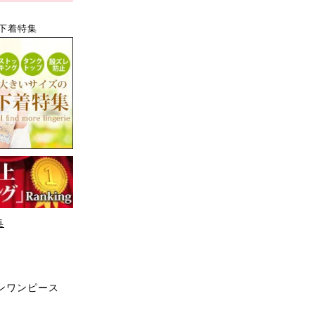
下着特集
集
インワンピース