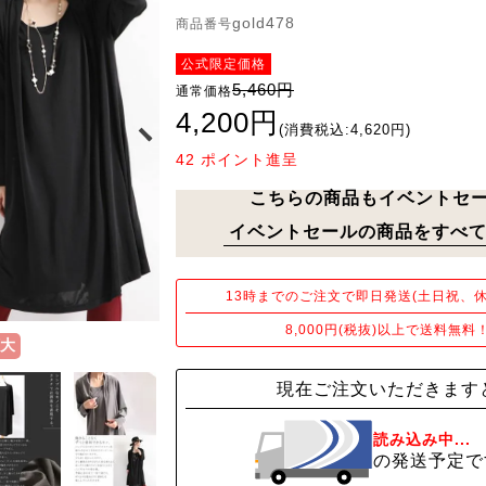
gold478
商品番号
公式限定価格
5,460円
通常価格
4,200円
(消費税込:4,620円)
42
ポイント進呈
こちらの商品もイベントセ
イベントセールの商品をすべて
13時までのご注文で即日発送(土日祝、休
8,000円(税抜)以上で送料無料
大
現在ご注文いただきます
読み込み中...
の発送予定で