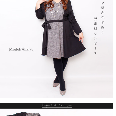
でも形といい着心地、細身えと生地と上品さとか

おすすめ度は５ですね。

ややﾌｫｰﾏﾙなお食事会とか学校説明会とかで着用しまし
た。

ｱｸｾｻﾘｰはｺﾞｰﾙﾄﾞ系のﾊﾟｰﾙもありの、きれい目のものをつ
けました♪
ひまわり
1
購入者
非公開
投稿日
2019/01/27
なかなか、細見えします

可愛かったし。

ただ、縫い目の後始末が悪いです

そこが残念でした
ぽん
1
購入者
非公開