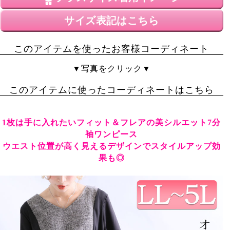
なかなか細みえします

サイズ表記はこちら
りぼんも結びやすいです

360°細見えでお気に入りです

このアイテムを使ったお客様コーディネート
届いたときにの状態としては

▼写真をクリック▼
裾がぐしゃっとなっていて

しつこいシワがあったのと

このアイテムに使ったコーディネートはこちら
ぴろっと糸が所々出ていて

これかぁというところはありました

糸の始末をしてアイロンをかけて

1枚は手に入れたいフィット＆フレアの美シルエット7分
細見えワンピを楽しみたいと思います

袖ワンピース
ウエスト位置が高く見えるデザインでスタイルアップ効
実際着てみて

ちょっと背中が余ってもたつくのが

果も◎
残念です
ひよママ
1
購入者
女性
投稿日
2020/02/10