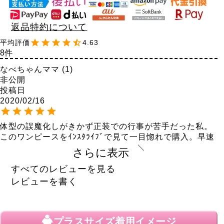
返品特約について
4.63
8
なべちゃんママ
1
非公開
投稿日
2020/02/16
体型の誤魔化しがきかず正装での行事が苦手だった私。
このワンピースをｲﾝｽﾀﾗｲﾌﾞで見て一目惚れで購入。早速
行事に利用させて貰いました！周りからの反応が良くて
さらに表示
久々に満足しました～。たくさん可愛い貰いました♪
すべてのレビューを見る
素敵にぴーす
1
レビューを書く
購入者
非公開
投稿日
2020/02/11
プラスサイズ
着用イメージ