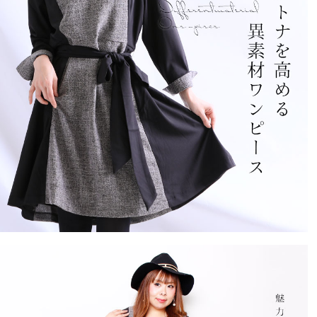
シンプルで可愛い！そして細く見える！こういうデザイ
ンを求めていました。購入して良かったです。
めい
2
購入者
非公開
投稿日
2019/05/27
着痩せして見えるし上品な感じも気に入っています。お
値段以上で買って良かったです。
ﾒｲ
1
購入者
40代
投稿日
2019/02/15
縫い目の後始末

確かに気になりました。
