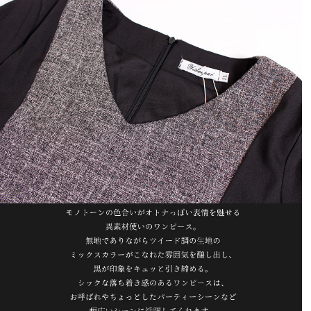
投稿日
2019/01/23
モデルのメリッサちゃんがコメントしているゆう通りの
お洋服でした。

360度着痩せして見えます！今回も購入して良かったで
す♪

このワンピースは女子力UPすると思います。とても素敵
で気に入りました。
bontan
1
購入者
非公開
投稿日
2019/01/07
中々スッキリ見せてくれます。

サイズぴったり着心地も良いです。