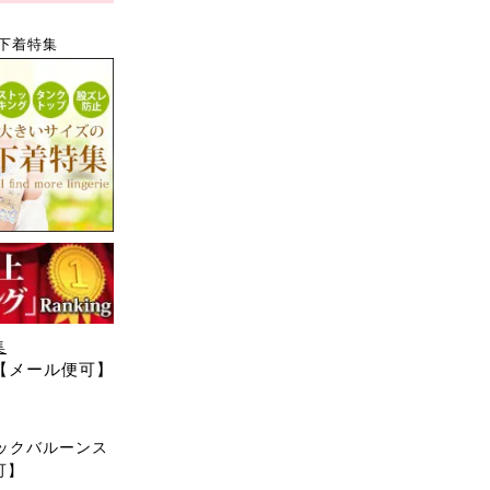
下着特集
集
 【メール便可】
ックバルーンス
可】