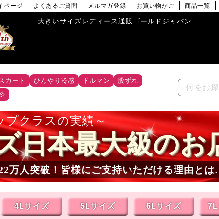
イページ
よくあるご質問
メルマガ登録
お買い物かご
商品一覧
大きいサイズレディース通販ゴールドジャパン
スカート
ひんやり冷感
ドルマン
股ずれ
彡
ップクラスの実績
ズ日本最大級のお
22
万人突破！皆様にご支持いただける理由とは
4Lサイズ
5Lサイズ
6Lサイズ
7