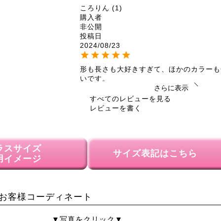
ころりん
1
購入者
非公開
投稿日
2024/08/23
形も長さも大好きすぎて、ほかのカラーも
いです。
さらに表示
煮もの
3
すべてのレビューを見る
購入者
レビューを書く
非公開
投稿日
2024/08/01
ラスサイズ
サイズ表記はこちら
全体的にふんわりしたシルエットで体型を
用イメージ
す。下に黒いロングスリップを着るだけで
とても楽です
お客様コーディネート
▼写真をクリック▼