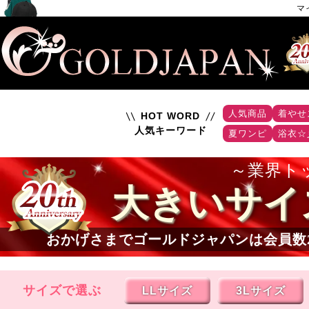
マ
人気商品
着やせ
HOT WORD
人気キーワード
夏ワンピ
浴衣☆
業界ト
大きいサイ
おかげさまでゴールドジャパンは会員数
サイズで選ぶ
LLサイズ
3Lサイズ