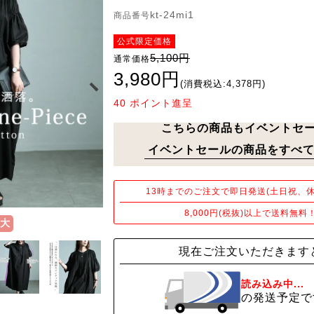
kt-24mi1
商品番号
公式限定価格
5,100円
通常価格
3,980円
(消費税込:4,378円)
40
ポイント進呈
こちらの商品もイベントセ
イベントセールの商品をすべて
13時までのご注文で即日発送(土日祝、休
8,000円(税抜)以上で送料無料
大
現在ご注文いただきます
読み込み中...
の発送予定で