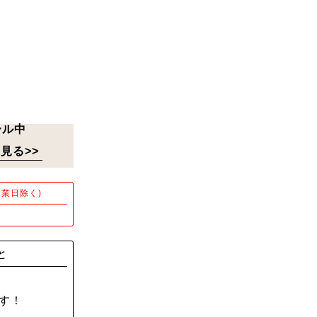
ール中
見る>>
業日除く)
！
と
す！