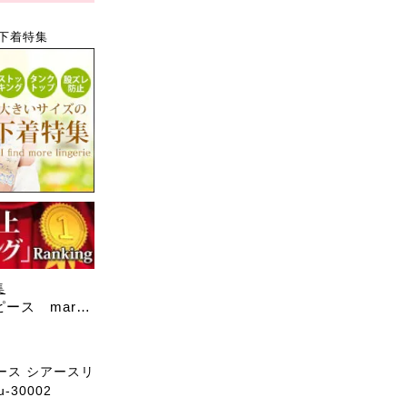
下着特集
集
ス maru-
ース シアースリ
30002