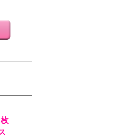
フワ感でした。

くらいの高級感
一枚
ス