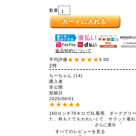
カートに入れる
返品特約について
5.00
2
ちーちゃん
14
購入者
非公開
投稿日
2025/06/01
160センチ70キロで3L着用、ダークグリ
た。色もとてもかわいくて、サラッと着れ
ロング丈で縦長効果もあり、とっても気に
さらに表示
出掛け用普段着にも、アクセをプラスする
すべてのレビューを見る