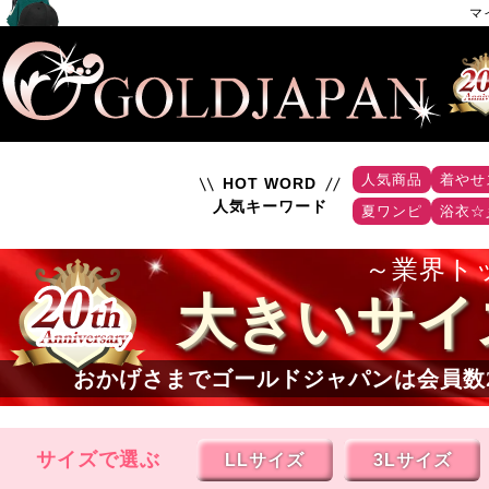
マ
人気商品
着やせ
HOT WORD
人気キーワード
夏ワンピ
浴衣☆
業界ト
大きいサイ
おかげさまでゴールドジャパンは会員数
サイズで選ぶ
LLサイズ
3Lサイズ