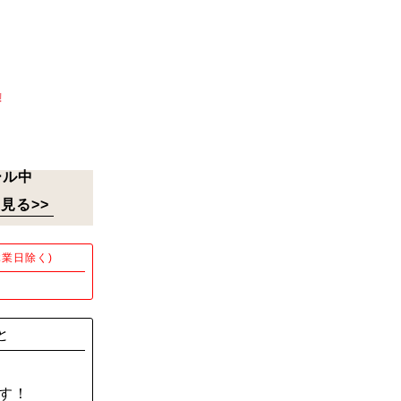
!
ール中
見る>>
業日除く)
！
と
す！