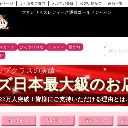
イページ
よくあるご質問
メルマガ登録
お買い物かご
商品一覧
大きいサイズレディース通販ゴールドジャパン
スカート
ひんやり冷感
ドルマン
股ずれ
彡
ップクラスの実績
ズ日本最大級のお
22
万人突破！皆様にご支持いただける理由とは
4Lサイズ
5Lサイズ
6Lサイズ
7