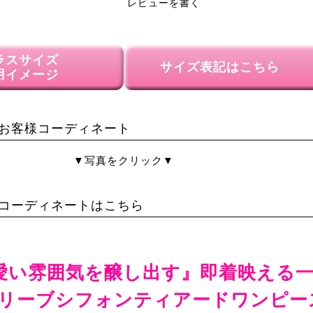
たお祝いの席でも重宝しました。
レビューを書く
べる
5
購入者
非公開
ラスサイズ
投稿日
サイズ表記はこちら
用イメージ
2025/05/21
SALEで母親に購入。

たっぷり生地が使ってあり写真通りのフワ
お客様コーディネート
黒などはフォーマルで使えるんじゃ無いか
がありました。

▼写真をクリック▼
コーディネートはこちら
愛い雰囲気を醸し出す』即着映える
リーブシフォンティアードワンピー