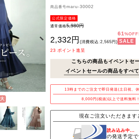
maru-30002
商品番号
公式限定価格
5,980円
通常価格
61
%OFF
2,332円
SALE
(消費税込:2,565円)
23
ポイント進呈
こちらの商品もイベントセ
イベントセールの商品をすべて
13時までのご注文で即日発送(土日祝、休
大
8,000円(税抜)以上で送料無料
現在ご注文いただきます
読み込み中...
の発送予定で