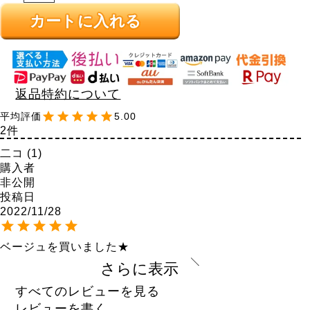
カートに入れる
返品特約について
5.00
2
二コ
1
購入者
非公開
投稿日
2022/11/28
ベージュを買いました★

思ったよりスッキリみえて、デザインもとても良くて

さらに表示
カジュアルにも上品な感じにもなれる

ステキなワンピースです★

すべてのレビューを見る
素材も良くて、スカート部分も透けなかったです★

レビューを書く