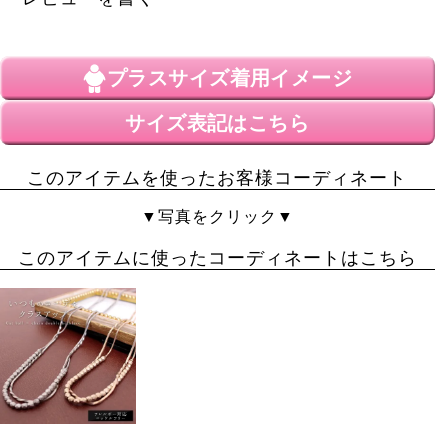
LOVEママ
1
購入者
プラスサイズ
着用イメージ
埼玉県
50代
女性
投稿日
サイズ表記はこちら
2022/11/16
このアイテムを使ったお客様コーディネート
モデルさんのサイズを参考にして、3Lレッドを買いまし
た。

▼写真をクリック▼
正直素材や着た感じがどうなのか？不安でしたが生地も
しっかりしていて、縫い目も綺麗でビックリ！

このアイテムに使ったコーディネートはこちら
サイズが大きいし、私の体型も大きいけれど試着した
ら、思っていたよりも体のラインがでず、デブデブしさ
が感じないお洋服でとっても気に入りました。

購入して良かったです。