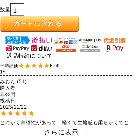
カートに入れる
返品特約について
5.00
1
みおん
51
購入者
非公開
投稿日
2023/11/22
とにかく伸縮性があって、軽くて生地感も柔らかくてと
ても着やすいです。LLから3L体型で、LLでもゆとりがあ
さらに表示
って、気になる下腹やお尻が目立ちにくくて良かったで