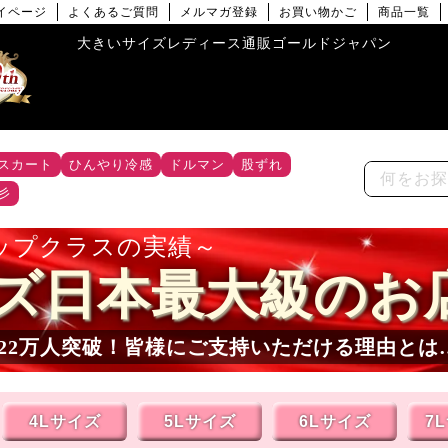
イページ
よくあるご質問
メルマガ登録
お買い物かご
商品一覧
大きいサイズレディース通販ゴールドジャパン
スカート
ひんやり冷感
ドルマン
股ずれ
彡
ップクラスの実績
ズ日本最大級のお
22
万人突破！皆様にご支持いただける理由とは
4Lサイズ
5Lサイズ
6Lサイズ
7