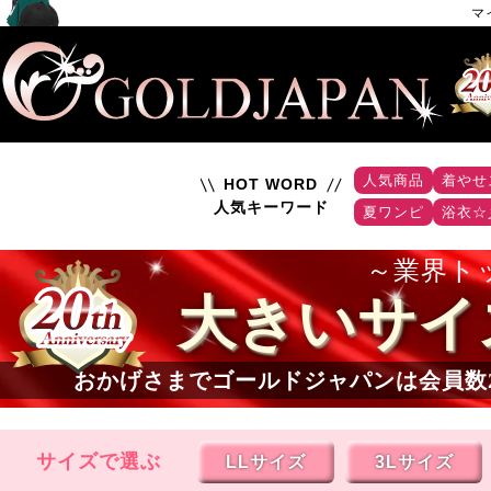
マ
人気商品
着やせ
HOT WORD
人気キーワード
夏ワンピ
浴衣☆
業界ト
大きいサイ
おかげさまでゴールドジャパンは会員数
サイズで選ぶ
LLサイズ
3Lサイズ