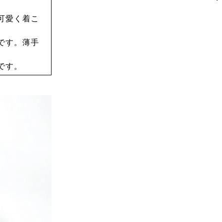
可愛く着こ
です。薄手
です。