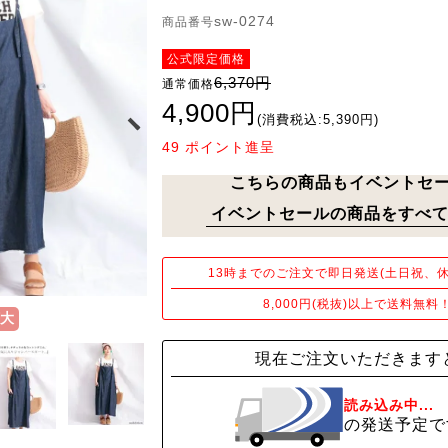
sw-0274
商品番号
公式限定価格
6,370円
通常価格
4,900円
(消費税込:5,390円)
49
ポイント進呈
こちらの商品もイベントセ
イベントセールの商品をすべて
13時までのご注文で即日発送(土日祝、休
8,000円(税抜)以上で送料無料
大
現在ご注文いただきます
読み込み中...
の発送予定で