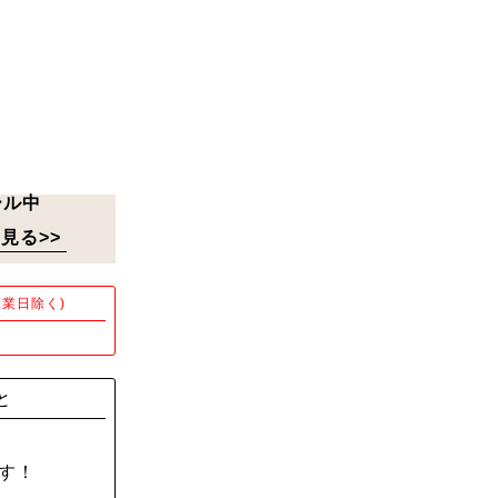
ール中
見る>>
業日除く)
！
と
す！