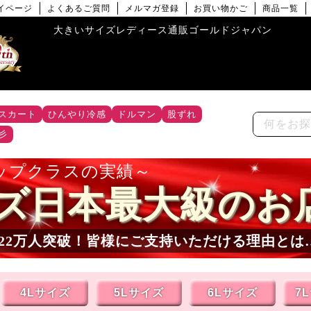
イページ
よくあるご質問
メルマガ登録
お買い物かご
商品一覧
大きいサイズレディース通販ゴールドジャパン
スカート
ひんやり冷感
ドルマン
股ずれ
彡
ップクラスの実績
ズ日本最大級のお
22
万人突破！皆様にご支持いただける理由とは
4Lサイズ
5Lサイズ
6Lサイズ
7