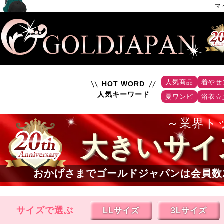
マ
人気商品
着やせ
HOT WORD
人気キーワード
夏ワンピ
浴衣☆
業界ト
大きいサイ
おかげさまでゴールドジャパンは会員数
サイズで選ぶ
LLサイズ
3Lサイズ