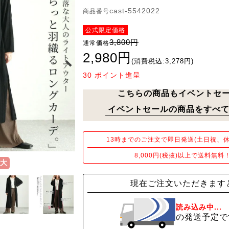
cast-5542022
商品番号
公式限定価格
3,800円
通常価格
2,980円
(消費税込:3,278円)
30
ポイント進呈
こちらの商品もイベントセ
イベントセールの商品をすべて
13時までのご注文で即日発送(土日祝、休
8,000円(税抜)以上で送料無料
大
現在ご注文いただきます
読み込み中...
の発送予定で