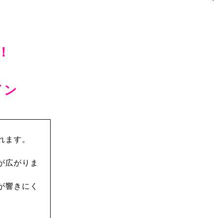
！
イン
れます。
が広がりま
が響きにく