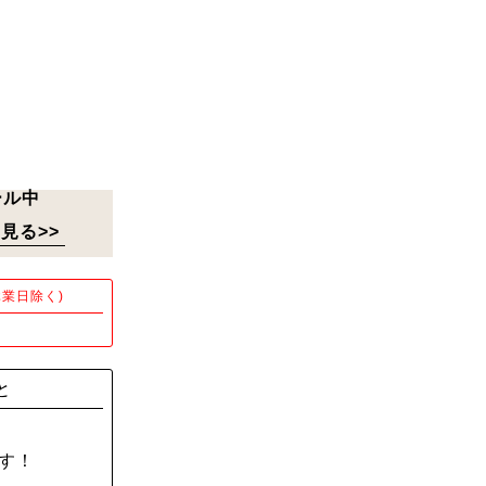
ール中
見る>>
業日除く)
！
と
す！