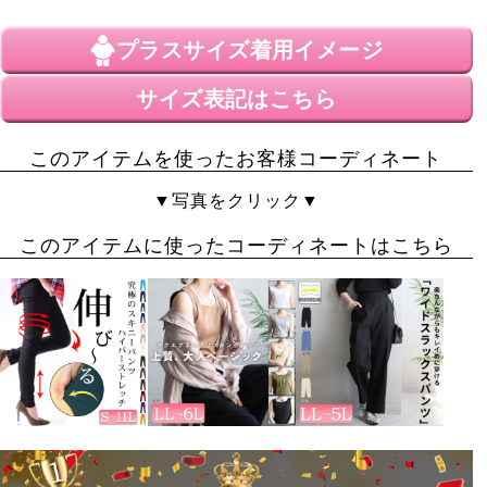
この商品とは関係ないことではありますが

個人的に、麻、綿100%の生地や冷感に惹かれるので

プラスサイズ
着用イメージ
他の商品で綿100て書いてあったり一枚目の写真に冷感
や

綿100とか書いてあってわかりやすい。

サイズ表記はこちら
買う予定以外のものも購入してしまいます。

このアイテムを使ったお客様コーディネート
最後にまたこの商品の5lサイズの再販まってます。
▼写真をクリック▼
このアイテムに使ったコーディネートはこちら