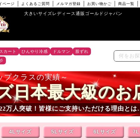
イページ
よくあるご質問
メルマガ登録
お買い物かご
商品一覧
大きいサイズレディース通販ゴールドジャパン
スカート
ひんやり冷感
ドルマン
股ずれ
彡
ップクラスの実績
ズ日本最大級のお
22
万人突破！皆様にご支持いただける理由とは
4Lサイズ
5Lサイズ
6Lサイズ
7