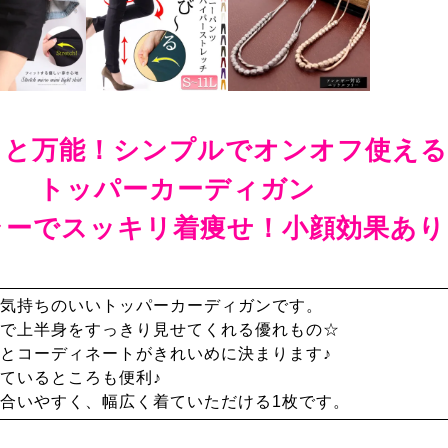
ポケットもすごく便利です。　

ブラウスにも合うし万能カーディガンですよ
ミコ
3
40代
女性
投稿日
2021/09/16
ると万能！シンプルでオンオフ使える
ブルーを買いました！ハッキリしたカラー
も明るくなり素敵です♪きれいめ素材です
トッパーカーディガン
きいていて着易く、大きなポケットも便利
ラーでスッキリ着痩せ！小顔効果あり
気持ちのいいトッパーカーディガンです。
で上半身をすっきり見せてくれる優れもの☆
とコーディネートがきれいめに決まります♪
ているところも便利♪
合いやすく、幅広く着ていただける1枚です。