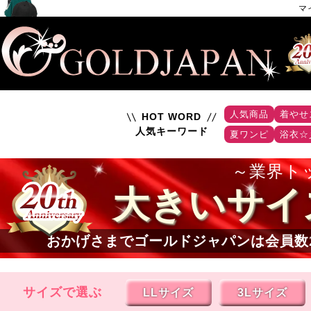
マ
人気商品
着やせ
HOT WORD
人気キーワード
夏ワンピ
浴衣☆
業界ト
大きいサイ
おかげさまでゴールドジャパンは会員数
サイズで選ぶ
LLサイズ
3Lサイズ