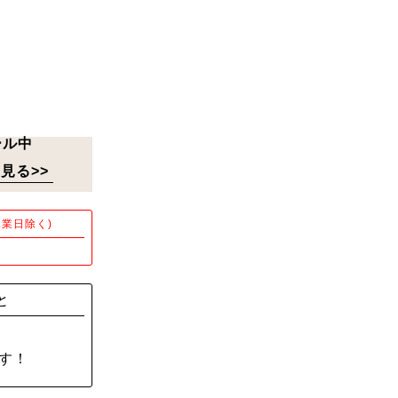
ール中
見る>>
業日除く)
！
と
す！