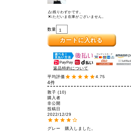
△
残りわずかです。
✕
ただいま在庫がございません。
カートに入れる
返品特約について
4.75
4
敦子
10
購入者
非公開
投稿日
2022/12/29
グレー　購入しました。
