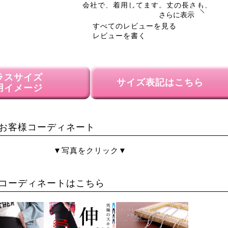
会社で、着用してます。丈の長さも、

さらに表示
すべてのレビューを見る
ルー
レビューを書く
40代
女性
投稿日
2022/10/04
ラスサイズ
サイズ表記はこちら
キレイ目なのにストレッチがきいていてと
用イメージ
す！しわになりにくくサラッと羽織れるの
感覚で使えます♪
ひろ
54
お客様コーディネート
購入者
非公開
投稿日
▼写真をクリック▼
2021/10/28
コーディネートはこちら
このカーディガンはすごく気に入っていて

よく使っています。

ブラック買いました。

どんな服にも合うし高見え生地なのも

良いし窮屈感なく着れます。
