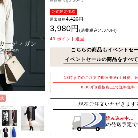
gold849
商品番号
公式限定価格
4,420円
通常価格
3,980円
(消費税込:4,378円)
40
ポイント進呈
こちらの商品もイベントセ
イベントセールの商品をすべて
13時までのご注文で即日発送(土日祝、休
8,000円(税抜)以上で送料無料
大
現在ご注文いただきます
読み込み中...
の発送予定で