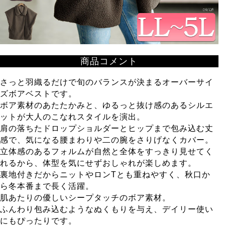
商品コメント
さっと羽織るだけで旬のバランスが決まるオーバーサイ
ズボアベストです。
ボア素材のあたたかみと、ゆるっと抜け感のあるシルエ
ットが大人のこなれスタイルを演出。
肩の落ちたドロップショルダーとヒップまで包み込む丈
感で、気になる腰まわりや二の腕をさりげなくカバー。
立体感のあるフォルムが自然と全体をすっきり見せてく
れるから、体型を気にせずおしゃれが楽しめます。
裏地付きだからニットやロンTとも重ねやすく、秋口か
ら冬本番まで長く活躍。
肌あたりの優しいシープタッチのボア素材。
ふんわり包み込むようなぬくもりを与え、デイリー使い
にもぴったりです。