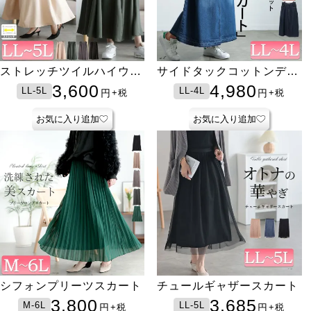
ストレッチツイルハイウエ
サイドタックコットンデニ
ストフレアスカート
ムスカート
3,600
4,980
LL-5L
LL-4L
円
円
+税
+税
お気に入り追加
お気に入り追加
シフォンプリーツスカート
チュールギャザースカート
3,800
3,685
M-6L
LL-5L
円
円
+税
+税