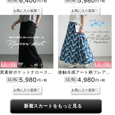
6,400
5,980
LL-5L
LL-5L
円
円
+税
+税
お気に入り追加
お気に入り追加
異素材ポケットナロースカ
接触冷感アート柄フレアス
ート
カート
5,980
4,980
LL-5L
LL-5L
円
円
+税
+税
お気に入り追加
お気に入り追加
新着スカートをもっと見る