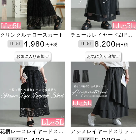
クリンクルナロースカート
チュールレイヤードZIPフ
レアスカート
4,980
8,200
LL-5L
LL-5L
円
円
+税
+税
お気に入り追加
お気に入り追加
花柄レースレイヤードスカ
アシメレイヤードスリット
ート
フレアスカート