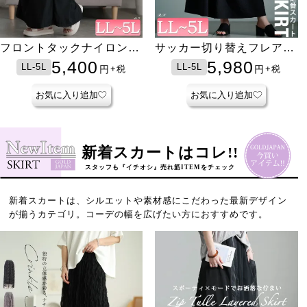
フロントタックナイロンナ
サッカー切り替えフレアス
ロースカート
カート
5,400
5,980
LL-5L
LL-5L
円
円
+税
+税
お気に入り追加
お気に入り追加
新着スカートはコレ!!
スタッフも『イチオシ』売れ筋ITEMをチェック
新着スカートは、シルエットや素材感にこだわった最新デザイン
が揃うカテゴリ。コーデの幅を広げたい方におすすめです。