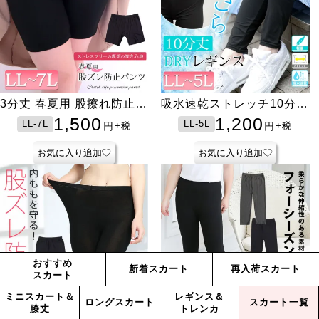
3分丈 春夏用 股擦れ防止パ
吸水速乾ストレッチ10分丈
ンツ
レギンス
1,500
1,200
LL-7L
LL-5L
円
円
+税
+税
お気に入り追加
お気に入り追加
おすすめ
新着スカート
再入荷スカート
スカート
ミニスカート＆
レギンス＆
ロングスカート
スカート一覧
膝丈
トレンカ