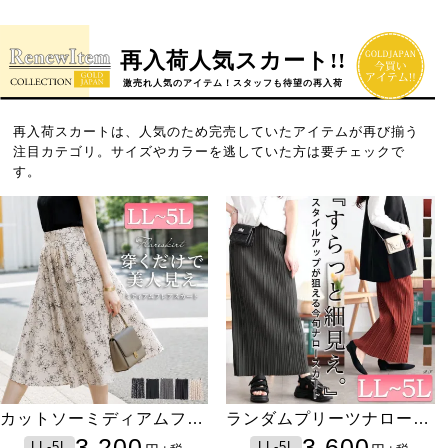
再入荷人気スカート!!
激売れ人気のアイテム！スタッフも待望の再入荷
再入荷スカートは、人気のため完売していたアイテムが再び揃う
注目カテゴリ。サイズやカラーを逃していた方は要チェックで
す。
カットソーミディアムフレ
ランダムプリーツナロース
アスカート
カート
3,200
3,600
LL-5L
LL-5L