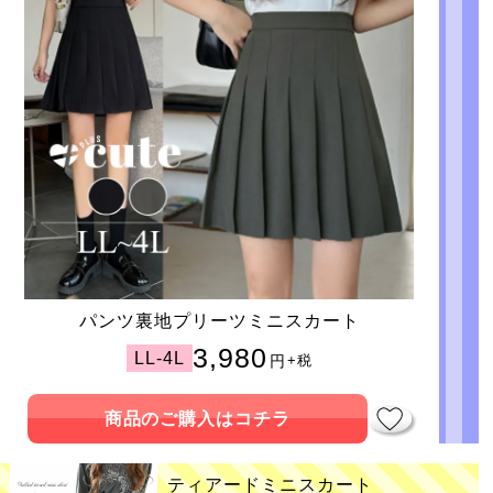
パンツ裏地プリーツミニスカート
3,980
LL-4L
円
+税
商品のご購入はコチラ
ティアードミニスカート