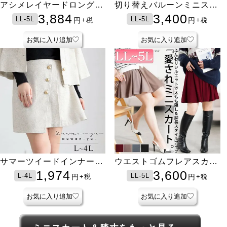
アシメレイヤードロングス
切り替えバルーンミニスカ
カート
ート
3,884
3,400
LL-5L
LL-5L
円
円
+税
+税
お気に入り追加
お気に入り追加
サマーツイードインナーパ
ウエストゴムフレアスカー
ンツスカート
ト
1,974
3,600
L-4L
LL-5L
円
円
+税
+税
お気に入り追加
お気に入り追加