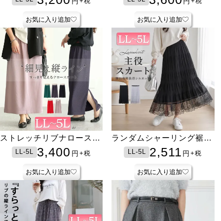
円
円
+税
+税
お気に入り追加
お気に入り追加
ストレッチリブナロースカ
ランダムシャーリング裾レ
ート
ーススカート
3,400
2,511
LL-5L
LL-5L
円
円
+税
+税
お気に入り追加
お気に入り追加