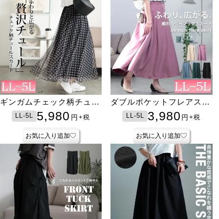
ギンガムチェック柄チュー
ダブルポケットフレアスカ
ルフレアスカート
ート
5,980
3,980
LL-5L
LL-5L
円
円
+税
+税
お気に入り追加
お気に入り追加