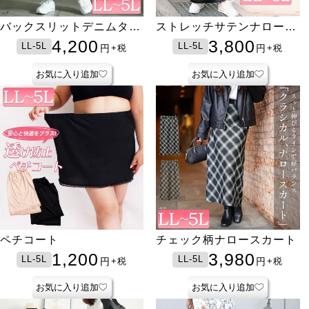
バックスリットデニムタイ
ストレッチサテンナロース
トスカート
カート
4,200
3,800
LL-5L
LL-5L
円
円
+税
+税
お気に入り追加
お気に入り追加
ペチコート
チェック柄ナロースカート
1,200
3,980
LL-5L
LL-5L
円
円
+税
+税
お気に入り追加
お気に入り追加