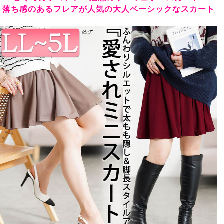
ﾒｲﾝで着ないと勿体ないです。

落ち感のあるフレアが人気の大人ベーシックなスカート
あとは、ﾒﾘｻちゃんののｺﾒﾝﾄ通りー(^ー^)
えみころ
愛知県
40代
投稿日
2015/11/25
ヘビロテ今までお気に入りで着ていたフレアのスカート
がよれよれになってしまったので、同じようなのを探し
ていました。フレアが軽やかでヘビロテで使用出来そ
う！
なぎひめ
神奈川県
30代
投稿日
2015/09/03
思ったよりも履きやすい！ゴムの伸びも思ったより伸び
てお腹が窮屈にならずに楽に履けます。こちらで商品を
買ったのは初めてですが、思った以上に良い品を思った