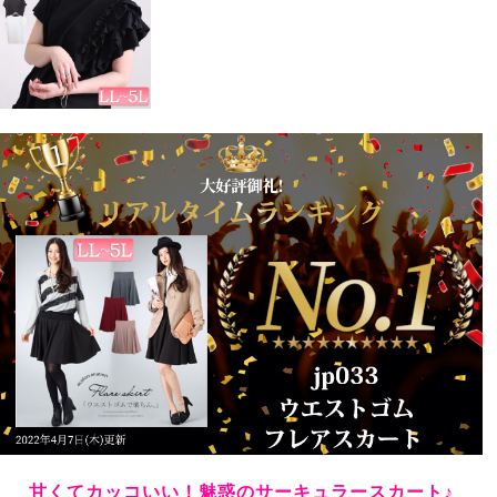
春のオシャレが楽しみです。
えな
2
購入者
宮城県
40代
投稿日
2019/06/23
ウエストがゴムではきやすいうえに、フレアがたっぷり
で歩くたびにとっても気持ちいいスカートでオススメで
す。
メイ
1
購入者
40代
投稿日
2019/02/15
ﾌﾚｱがたっぷりあって美しく揺れます

ウエストのゴムが幅広で

下腹部の着痩せ効果が高いです。

ｱﾝﾀﾞｰｽｶｰﾄとして考えて購入したのですが

甘くてカッコいい！魅惑のサーキュラースカート♪