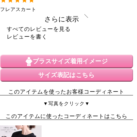
フレアスカート

色はボールドを頼みました。

さらに表示
めちゃめちゃ可愛いです。

私は病気で薬を飲んでますけど

すべてのレビューを見る
薬の副作用でかなり太っていますが

レビューを書く
太っている私には

総ゴムのフレアスカートは

有り難くて重宝しています。

プラスサイズ
着用イメージ
今では年下の彼とデートする時は

必ず着てデートに行ってます。

彼も可愛いって喜んでくれるので

サイズ表記はこちら
なかよし
4
このアイテムを使ったお客様コーディネート
購入者
女性
▼写真をクリック▼
投稿日
2020/03/05
このアイテムに使ったコーディネートはこちら
女の子らしいシルエットで好きです。
