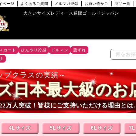
イページ
よくあるご質問
メルマガ登録
お買い物かご
商品一覧
大きいサイズレディース通販ゴールドジャパン
スカート
ひんやり冷感
ドルマン
股ずれ
彡
ップクラスの実績
ズ日本最大級のお
22
万人突破！皆様にご支持いただける理由とは
4Lサイズ
5Lサイズ
6Lサイズ
7