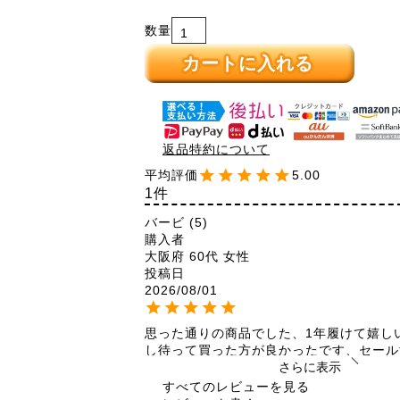
カートに入れる
返品特約について
5.00
1
バービ
5
購入者
大阪府
60代
女性
投稿日
2026/08/01
思った通りの商品でした、1年履けて嬉し
し待って買った方が良かったです、セール
かった
さらに表示
すべてのレビューを見る