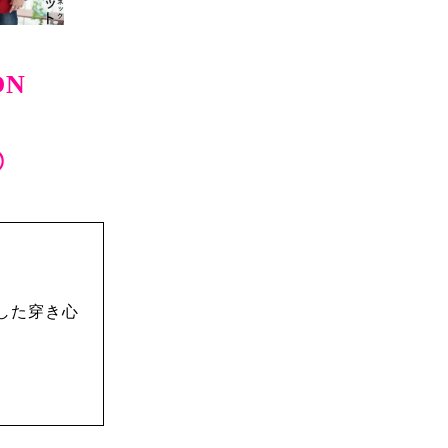
N
◎
した穿き心