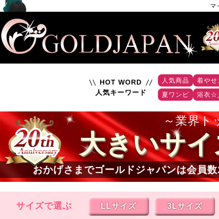
マ
人気商品
着やせ
HOT WORD
人気キーワード
夏ワンピ
浴衣☆
業界ト
大きいサイ
おかげさまでゴールドジャパンは会員数
サイズで選ぶ
LLサイズ
3Lサイズ