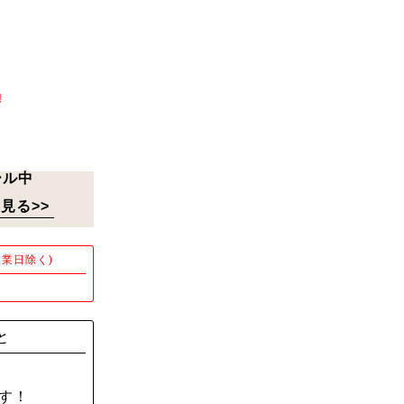
!
ール中
見る>>
業日除く)
！
と
す！