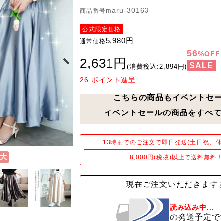
maru-30163
商品番号
公式限定価格
5,980円
通常価格
56
%OFF
2,631円
SALE
(消費税込:2,894円)
26
ポイント進呈
こちらの商品もイベントセ
イベントセールの商品をすべて
13時までのご注文で即日発送(土日祝、休
大
8,000円(税抜)以上で送料無料
現在ご注文いただきます
読み込み中...
の発送予定で