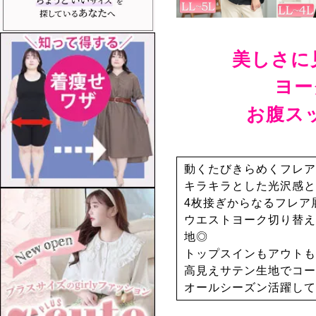
美しさに
ヨー
お腹ス
動くたびきらめくフレア
キラキラとした光沢感と
4枚接ぎからなるフレア
ウエストヨーク切り替え
地◎
トップスインもアウトも
高見えサテン生地でコー
オールシーズン活躍して