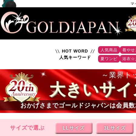
マ
人気商品
着やせ
HOT WORD
人気キーワード
夏ワンピ
浴衣☆
業界ト
大きいサイ
おかげさまでゴールドジャパンは会員数
サイズで選ぶ
LLサイズ
3Lサイズ