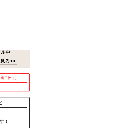
ール中
見る>>
業日除く)
！
と
す！