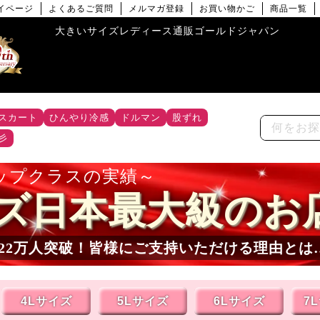
イページ
よくあるご質問
メルマガ登録
お買い物かご
商品一覧
大きいサイズレディース通販ゴールドジャパン
スカート
ひんやり冷感
ドルマン
股ずれ
彡
ップクラスの実績
ズ日本最大級のお
22
万人突破！皆様にご支持いただける理由とは
4Lサイズ
5Lサイズ
6Lサイズ
7