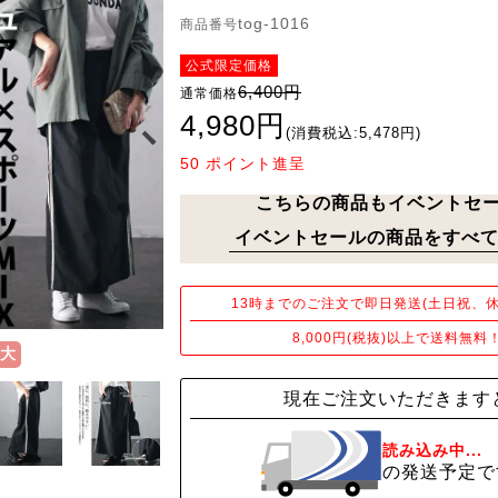
tog-1016
商品番号
公式限定価格
6,400円
通常価格
4,980円
(消費税込:5,478円)
50
ポイント進呈
こちらの商品もイベントセ
イベントセールの商品をすべて
13時までのご注文で即日発送(土日祝、休
8,000円(税抜)以上で送料無料
大
現在ご注文いただきます
読み込み中...
の発送予定で