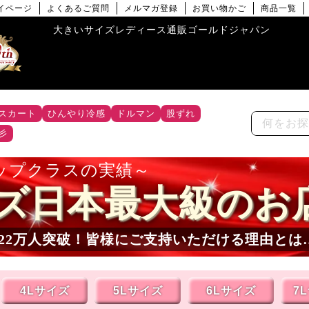
イページ
よくあるご質問
メルマガ登録
お買い物かご
商品一覧
大きいサイズレディース通販ゴールドジャパン
スカート
ひんやり冷感
ドルマン
股ずれ
彡
ップクラスの実績
ズ日本最大級のお
22
万人突破！皆様にご支持いただける理由とは
4Lサイズ
5Lサイズ
6Lサイズ
7