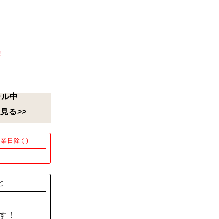
!
ール中
見る>>
業日除く)
！
と
す！