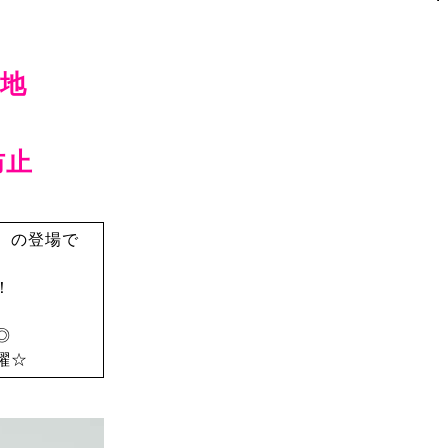
地
防止
〉の登場で
！
◎
躍☆