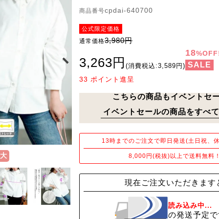
cpdai-640700
商品番号
公式限定価格
3,980円
通常価格
18
%OFF
3,263円
SALE
(消費税込:3,589円)
33
ポイント進呈
こちらの商品もイベントセ
イベントセールの商品をすべて
13時までのご注文で即日発送(土日祝、休
大
8,000円(税抜)以上で送料無料
現在ご注文いただきます
読み込み中...
の発送予定で