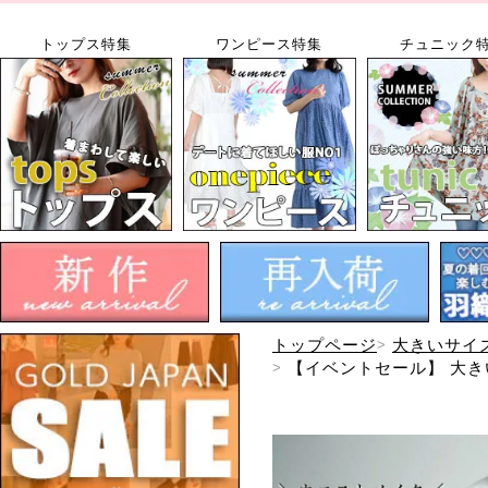
トップス特集
ワンピース特集
チュニック
トップページ
大きいサイ
【イベントセール】 大きい
便可】