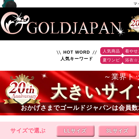
マ
人気商品
着やせ
HOT WORD
人気キーワード
夏ワンピ
浴衣☆
業界ト
大きいサイ
おかげさまでゴールドジャパンは会員数
サイズで選ぶ
LLサイズ
3Lサイズ