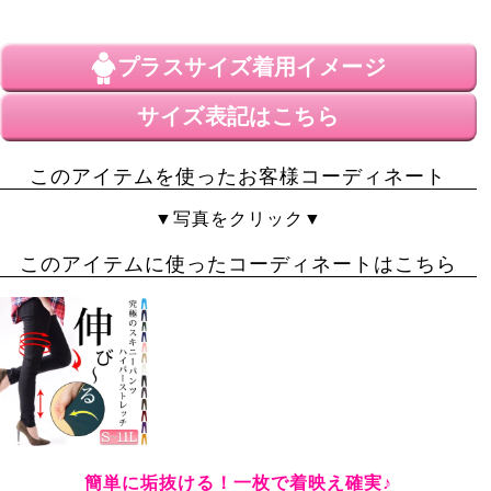
投稿日
2023/05/16
プラスサイズ
着用イメージ
ロゴの刺繍が高見えするＴシャツです。普段トップスは
LLを着用していますが、LL-3Lスミクロを購入。サイズ
サイズ表記はこちら
は大きめで、袖幅も広く二の腕が全然気になりません。
洗濯でよれても古着っぽくおしゃれに着れるので、気に
このアイテムを使ったお客様コーディネート
入っています。

エンブレムはボトムにインした時にちょうど綺麗に見え
▼写真をクリック▼
る位置にあって、ハイウエストなパンツとも相性がいい
です。
このアイテムに使ったコーディネートはこちら
簡単に垢抜ける！一枚で着映え確実♪