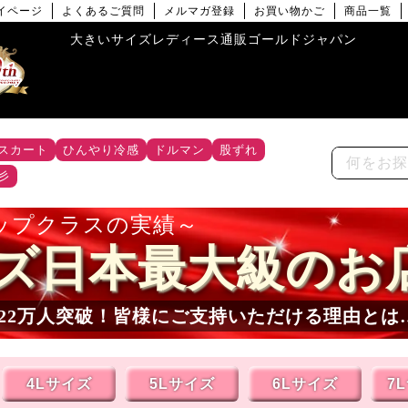
イページ
よくあるご質問
メルマガ登録
お買い物かご
商品一覧
大きいサイズレディース通販ゴールドジャパン
スカート
ひんやり冷感
ドルマン
股ずれ
彡
ップクラスの実績
ズ日本最大級のお
22
万人突破！皆様にご支持いただける理由とは
4Lサイズ
5Lサイズ
6Lサイズ
7