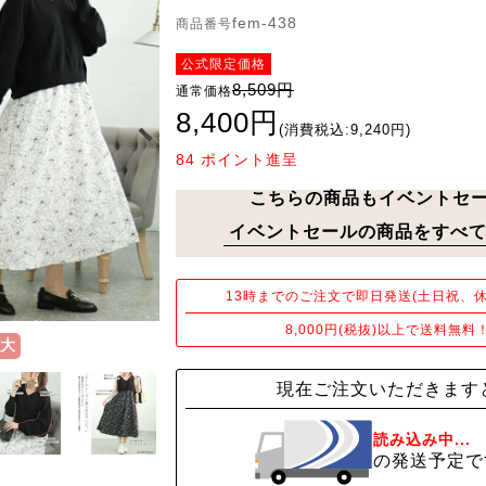
fem-438
商品番号
公式限定価格
8,509円
通常価格
8,400円
(消費税込:9,240円)
84
ポイント進呈
こちらの商品もイベントセ
イベントセールの商品をすべて
13時までのご注文で即日発送(土日祝、休
8,000円(税抜)以上で送料無料
大
現在ご注文いただきます
読み込み中...
の発送予定で