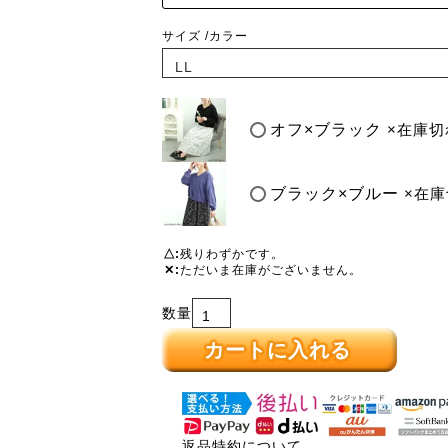
サイズ
カラー
オフ×ブラック
×在庫切
ブラック×ブルー
×在
△
残りわずかです。
✕
ただいま在庫がございません。
カートに入れる
返品特約について