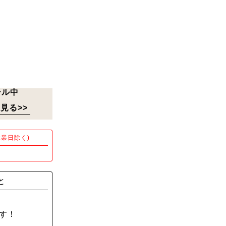
ール中
見る>>
業日除く)
！
と
す！