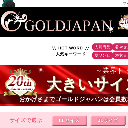
マ
人気商品
着やせ
HOT WORD
人気キーワード
夏ワンピ
浴衣☆
業界ト
大きいサイ
おかげさまでゴールドジャパンは会員数
サイズで選ぶ
LLサイズ
3Lサイズ