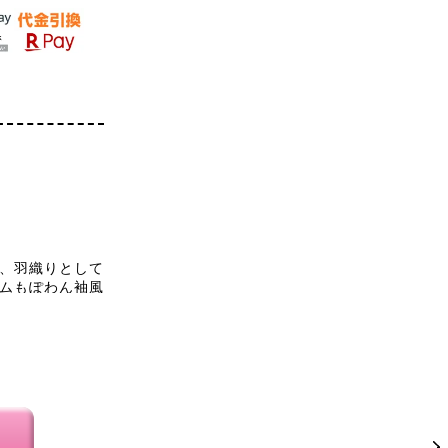
、羽織りとして
ムもぽわん袖風
着られるし、と
出しやすければ