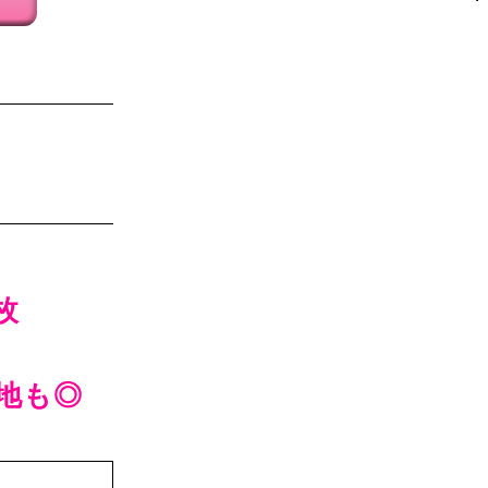
枚
地も◎