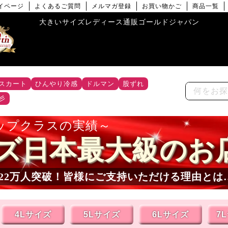
イページ
よくあるご質問
メルマガ登録
お買い物かご
商品一覧
大きいサイズレディース通販ゴールドジャパン
スカート
ひんやり冷感
ドルマン
股ずれ
彡
ップクラスの実績
ズ日本最大級のお
22
万人突破！皆様にご支持いただける理由とは
4Lサイズ
5Lサイズ
6Lサイズ
7