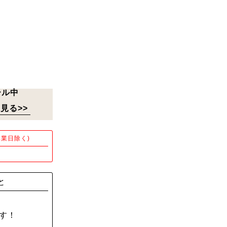
ール中
見る>>
業日除く)
！
と
す！