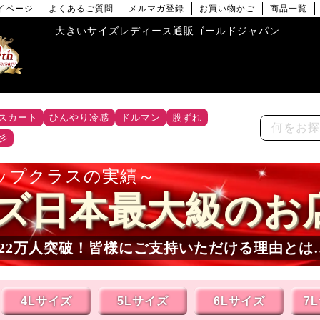
イページ
よくあるご質問
メルマガ登録
お買い物かご
商品一覧
大きいサイズレディース通販ゴールドジャパン
スカート
ひんやり冷感
ドルマン
股ずれ
彡
ップクラスの実績
ズ日本最大級のお
22
万人突破！皆様にご支持いただける理由とは
4Lサイズ
5Lサイズ
6Lサイズ
7