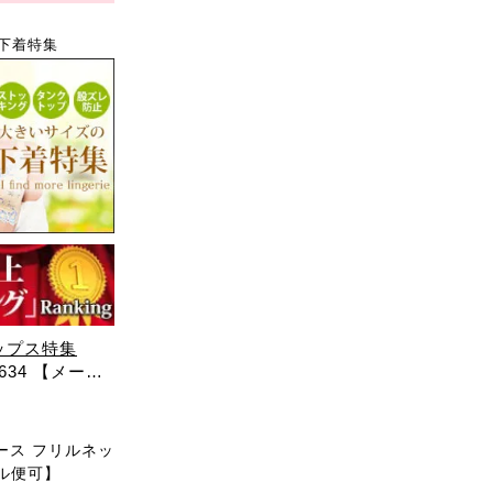
下着特集
ップス特集
34 【メール
ース フリルネッ
ール便可】