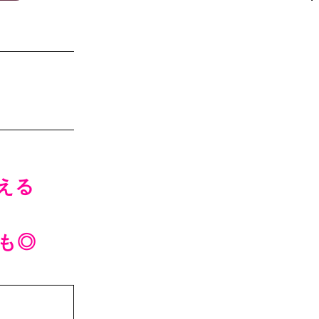
える
も◎