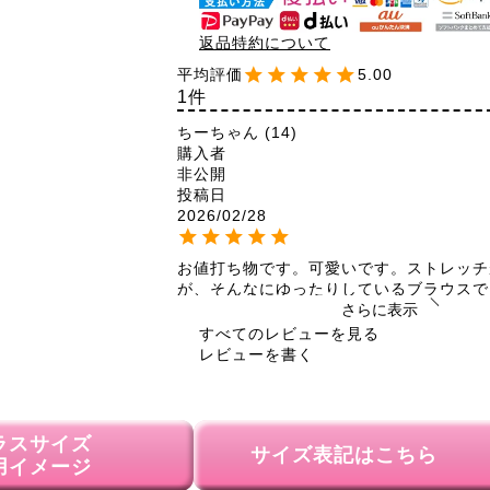
返品特約について
5.00
1
ちーちゃん
14
購入者
非公開
投稿日
2026/02/28
お値打ち物です。可愛いです。ストレッチ
が、そんなにゆったりしているブラウスで
つもゆったりを着てる私はいつものサイズ
さらに表示
うと少しだけ胸と脇がきつい感じがしまし
すべてのレビューを見る
てる感じは問題なしです。裾の長さがあと
レビューを書く
かったので、裾が付いてるタンクトップを
すごくオシャレな着こなしになって大満足
出掛けするのが楽しみです😊
ラスサイズ
サイズ表記はこちら
用イメージ