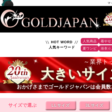
マ
人気商品
着やせ
HOT WORD
人気キーワード
夏ワンピ
浴衣☆
業界ト
大きいサイ
おかげさまでゴールドジャパンは会員数
サイズで選ぶ
LLサイズ
3Lサイズ