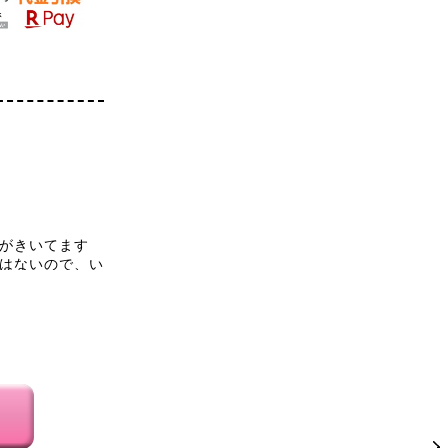
がきいてます
はないので、い
では着用感でい
たが、鏡に写っ
10センチ欲し
重ね着したら、
で春になってお