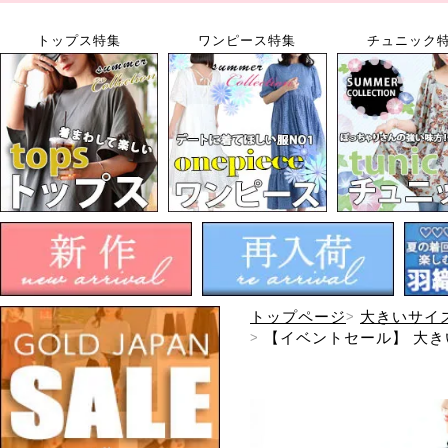
トップス特集
ワンピース特集
チュニック
トップページ
大きいサイ
【イベントセール】 大きい
便可】