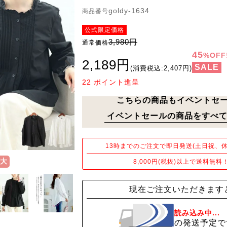
goldy-1634
商品番号
公式限定価格
3,980円
通常価格
45
%OFF
2,189円
SALE
(消費税込:2,407円)
22
ポイント進呈
こちらの商品もイベントセ
イベントセールの商品をすべて
13時までのご注文で即日発送(土日祝、休
大
8,000円(税抜)以上で送料無料
現在ご注文いただきます
読み込み中...
の発送予定で