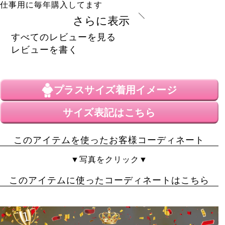
仕事用に毎年購入してます

洗濯してもなかなか毛玉やら出来にくいので重宝してま
さらに表示
すべてのレビューを見る
まぐだら
3
レビューを書く
購入者
非公開
投稿日
2024/12/04
プラスサイズ
着用イメージ
以前も購入しました。ゆるっとした感じが好きで今回は
サイズ表記はこちら
一緒に購入した美脚スキニーのカラーに合わせてカーキ
を購入。長さもゆるさも大満足です。
このアイテムを使ったお客様コーディネート
wolf cat
57
購入者
▼写真をクリック▼
神奈川県
40代
女性
投稿日
このアイテムに使ったコーディネートはこちら
2024/02/09
オーバーサイズなので、ダボっと感が可愛いです。
