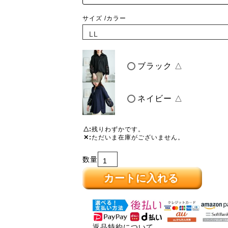
サイズ
カラー
ブラック
△
ネイビー
△
△
残りわずかです。
✕
ただいま在庫がございません。
カートに入れる
返品特約について