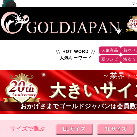
マ
人気商品
着やせ
HOT WORD
人気キーワード
夏ワンピ
浴衣☆
業界ト
大きいサイ
おかげさまでゴールドジャパンは会員数
サイズで選ぶ
LLサイズ
3Lサイズ