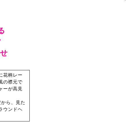
る
ツ
見せ
に花柄レー
風の襟元で
ャーが高見
だから、見た
ラウンドヘ