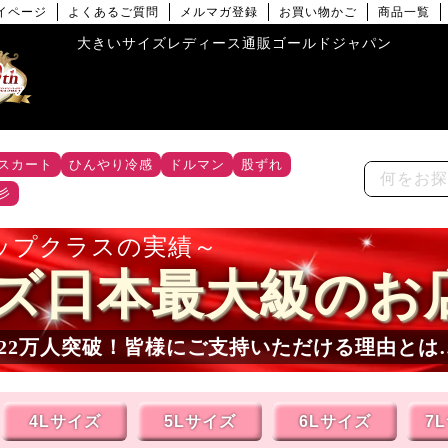
イページ
よくあるご質問
メルマガ登録
お買い物かご
商品一覧
大きいサイズレディース通販ゴールドジャパン
スカート
ひんやり冷感
ドルマン
股ずれ
彡
ップクラスの実績
ズ日本最大級のお
22
万人突破！皆様にご支持いただける理由とは
4Lサイズ
5Lサイズ
6Lサイズ
7