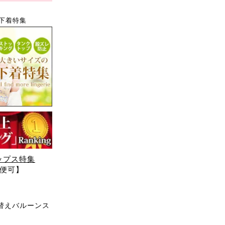
下着特集
ップス特集
ル便可】
替えバルーンス