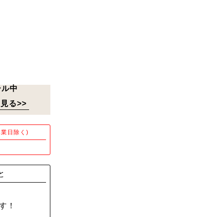
ール中
見る>>
業日除く)
！
と
す！