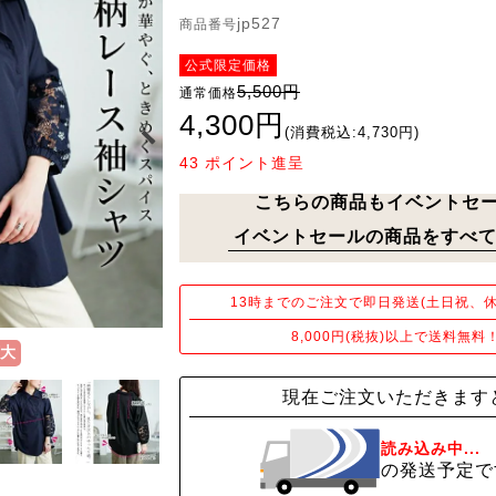
jp527
商品番号
公式限定価格
5,500円
通常価格
4,300円
(消費税込:4,730円)
43
ポイント進呈
こちらの商品もイベントセ
イベントセールの商品をすべて
13時までのご注文で即日発送(土日祝、休
8,000円(税抜)以上で送料無料
大
現在ご注文いただきます
読み込み中...
の発送予定で