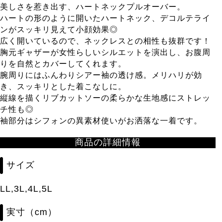
美しさを惹き出す、ハートネックプルオーバー。
ハートの形のように開いたハートネック、デコルテライ
ンがスッキリ見えて小顔効果◎
広く開いているので、ネックレスとの相性も抜群です！
胸元ギャザーが女性らしいシルエットを演出し、お腹周
りを自然とカバーしてくれます。
腕周りにはふんわりシアー袖の透け感。メリハリが効
き、スッキリとした着こなしに。
縦線を描くリブカットソーの柔らかな生地感にストレッ
チ性も◎
袖部分はシフォンの異素材使いがお洒落な一着です。
商品の詳細情報
サイズ
LL,3L,4L,5L
実寸（cm）