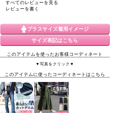
購入して良かったですが、こちらの店舗のこのタイプの
すべてのレビューを見る
商品は人気ありますね。

レビューを書く
毎年御世話になっています。
りん
1
購入者
プラスサイズ
着用イメージ
40代
投稿日
サイズ表記はこちら
2024/06/23
このアイテムを使ったお客様コーディネート
４L～５Lを購入。ピッタリ着るのが好きではないのでち
ょっと心配してましたが、体重１００kgの私でも全然大
▼写真をクリック▼
丈夫でした。長めの丈なのでお尻もかくれます。首元も
スッキリなので着てて楽です。腕の長さも１番太い所は
このアイテムに使ったコーディネートはこちら
かくれる長さなので嬉しいです。薄手だから白だとちょ
っと透けるのかな…私は黒を購入しました。今年の夏は
大活躍しそうです。