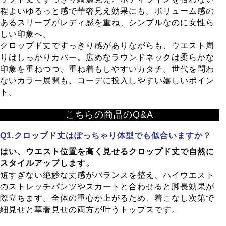
程よいゆるっと感で華奢見え効果にも。ボリューム感の
あるスリーブがレディ感を重ね、シンプルなのに女性ら
しい印象へ。
クロップド丈ですっきり感がありながらも、ウエスト周
りはしっかりカバー。広めなラウンドネックは柔らかな
印象を重ねつつ、重ね着もしやすいカタチ。世代を問わ
ないカラー展開も、コーデに投入しやすい嬉しいポイン
ト。
こちらの商品のQ&A
クロップド丈はぽっちゃり体型でも似合いますか？
はい、ウエスト位置を高く見せるクロップド丈で自然に
スタイルアップします。
短すぎない絶妙な丈感がバランスを整え、ハイウエスト
のストレッチパンツやスカートと合わせると脚長効果が
際立ちます。全体の重心が上がるため、着こなし次第で
細見せと華奢見せの両方が叶うトップスです。