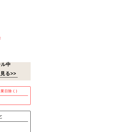
!
ール中
見る>>
業日除く)
！
と