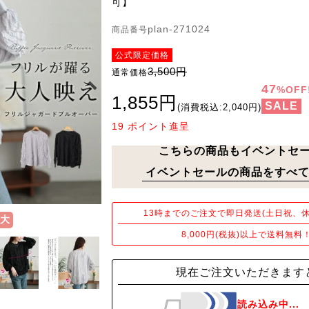
可】
plan-271024
商品番号
公式限定価格
3,500円
通常価格
47
%OFF
1,855円
SALE
(消費税込:2,040円)
19
ポイント進呈
こちらの商品もイベントセ
イベントセールの商品をすべて
13時までのご注文で即日発送(土日祝、休
大
8,000円(税抜)以上で送料無料
現在ご注文いただきます
読み込み中...