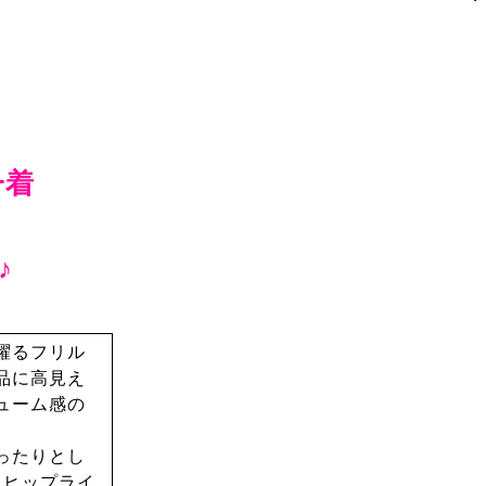
一着
♪
躍るフリル
品に高見え
ューム感の
ったりとし
、ヒップライ