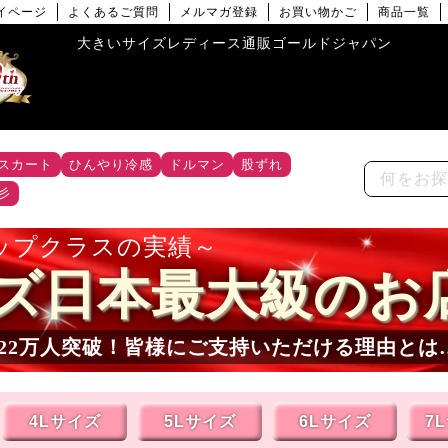
イページ
よくあるご質問
メルマガ登録
お買い物かご
商品一覧
大きいサイズレディース通販ゴールドジャパン
スカート
ひんやり冷感
ドルマン
股ずれ
彡
ップクラスの実績
ズ日本最大級のお
22
万人突破！皆様にご支持いただける理由とは
4Lサイズ
5Lサイズ
6Lサイズ
7