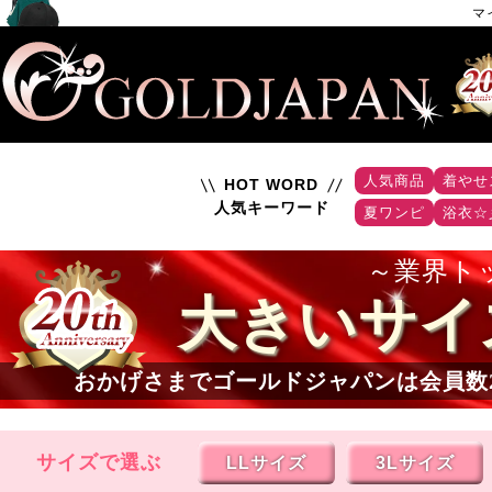
マ
人気商品
着やせ
HOT WORD
人気キーワード
夏ワンピ
浴衣☆
業界ト
大きいサイ
おかげさまでゴールドジャパンは会員数
サイズで選ぶ
LLサイズ
3Lサイズ