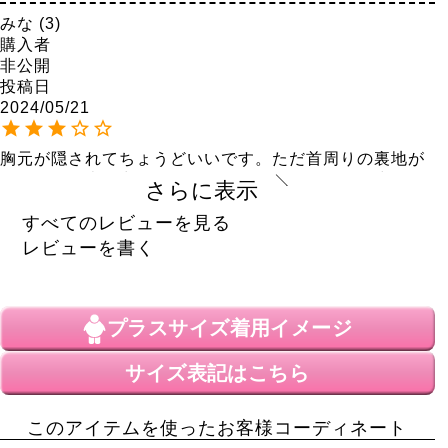
みな
3
購入者
非公開
投稿日
2024/05/21
胸元が隠されてちょうどいいです。ただ首周りの裏地が
ペラペラと表に出てしまうのが気になりました。少し首
さらに表示
周りが伸びやすいかなと思います。
すべてのレビューを見る
みおん
51
レビューを書く
購入者
非公開
投稿日
2023/04/09
プラスサイズ
着用イメージ
ボートネック好きとしては本当に嬉しいタンクトップ
サイズ表記はこちら
で、色違いで購入しました。普通のと違って透けない
し、ブラ紐見えないし、胸も強調されず大好きです。シ
このアイテムを使ったお客様コーディネート
ャツを好んで着ているので、このインナーをたくさん着