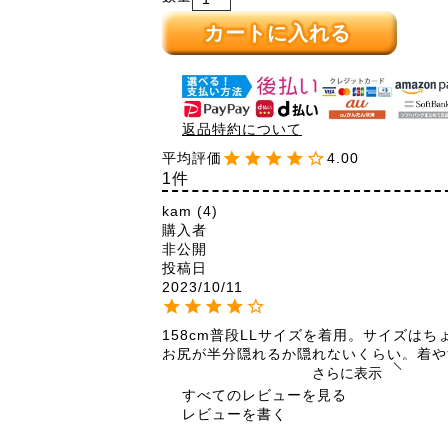
カートに入れる
返品特約について
4.00
1
kam
4
購入者
非公開
投稿日
2023/10/11
158cm普段LLサイズを着用。サイズはち
お尻が半分隠れるか隠れないくらい。着や
です。
さらに表示
すべてのレビューを見る
レビューを書く