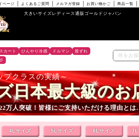
イページ
よくあるご質問
メルマガ登録
お買い物かご
商品一覧
大きいサイズレディース通販ゴールドジャパン
スカート
ひんやり冷感
ドルマン
股ずれ
彡
ップクラスの実績
ズ日本最大級のお
22
万人突破！皆様にご支持いただける理由とは
4Lサイズ
5Lサイズ
6Lサイズ
7