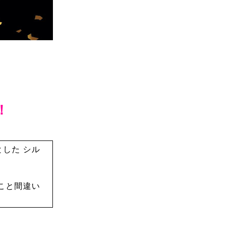
！
した シル
こと間違い