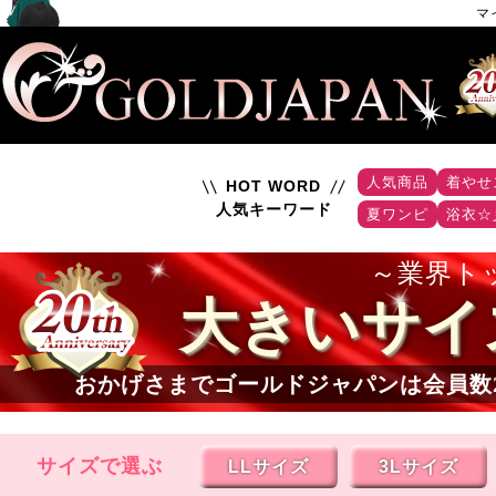
マ
人気商品
着やせ
HOT WORD
人気キーワード
夏ワンピ
浴衣☆
業界ト
大きいサイ
おかげさまでゴールドジャパンは会員数
サイズで選ぶ
LLサイズ
3Lサイズ