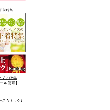
下着特集
ップス特集
メール便可】
ス Vネック7
】