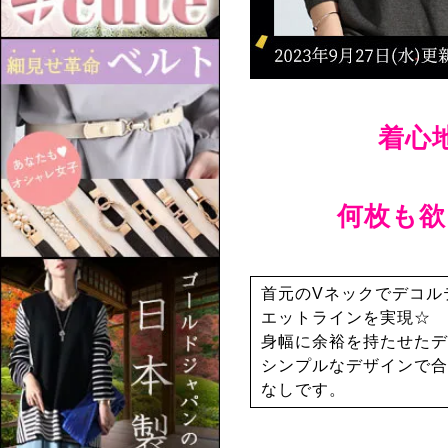
着心
何枚も欲
首元のVネックでデコル
エットラインを実現☆
身幅に余裕を持たせたデ
シンプルなデザインで合
なしです。