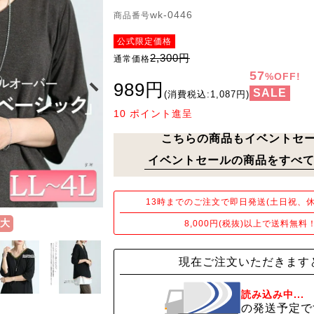
wk-0446
商品番号
公式限定価格
2,300円
通常価格
57
%OFF!
989円
SALE
(消費税込:1,087円)
10
ポイント進呈
こちらの商品もイベントセ
イベントセールの商品をすべて
13時までのご注文で即日発送(土日祝、休
大
8,000円(税抜)以上で送料無料
現在ご注文いただきます
読み込み中...
の発送予定で