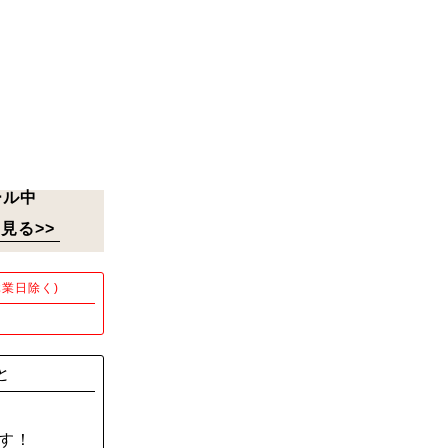
ール中
見る>>
業日除く)
！
と
す！