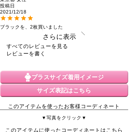
投稿日
2021/12/18
ブラックを、2枚買いました

身長158センチ体重58キロで、LL～3Lにしました。

さらに表示
お腹がすっぽり隠れるくらい、しっかり長さもあって、
すべてのレビューを見る
袖丈も少し長いくらいで、窮屈な感じは全くなかったで
レビューを書く
す。

タートルネックの首部分も、ゆとりがあって苦しくない
です。

プラスサイズ
着用イメージ
素材が、すごく強くて、一日中着ていても、全くへたら
ないし毛玉も全くできません。

コットン100％なので、ウールのタートルネックと比べ
サイズ表記はこちら
たら多少寒い感じはしますが、ヒートテックなど中に着
ると暖かいです。

このアイテムを使ったお客様コーディネート
濃いブラウンの色も欲しかったですが、合わせやすいブ
ラックが2枚買えて良かったです。

▼写真をクリック▼
みおん
51
このアイテムに使ったコーディネートはこちら