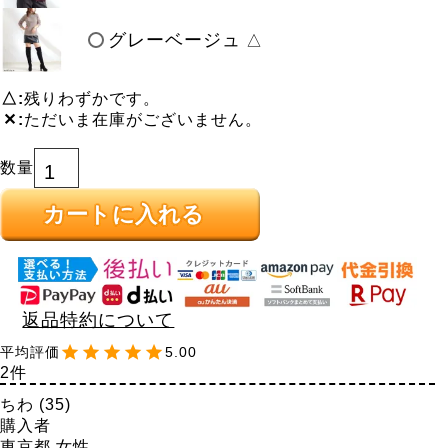
グレーベージュ
△
△
残りわずかです。
✕
ただいま在庫がございません。
カートに入れる
返品特約について
5.00
2
ちわ
35
購入者
東京都
女性