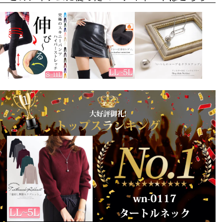
購入者
30代
投稿日
2021/10/06
こういったシンプルなタートルネックのニットが重宝す
るので待ってましたっていう感じです。生地はしっかり
していてとてもよく伸びます。ブラックを購入しました
が、他の落ち着いたカラーも何にでも合わせやすそう
で、色違いでも欲しいな、と検討中。