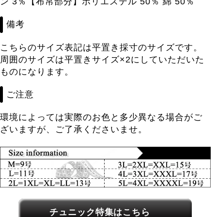
ン 3％【布帛部分】ポリエステル 50％ 綿 50％
備考
こちらのサイズ表記は平置き採寸のサイズです。
周囲のサイズは平置きサイズ×2にしていただいた
ものになります。
ご注意
環境によっては実際のお色と多少異なる場合がご
ざいますが、ご了承くださいませ。
関連カテゴリーへのリンク
チュニック特集はこちら