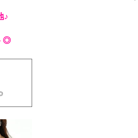
地♪
ト◎
◎