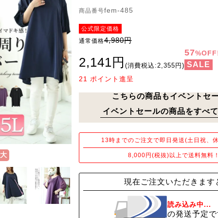
fem-485
商品番号
公式限定価格
4,980円
通常価格
57
%OFF
2,141円
SALE
(消費税込:2,355円)
21
ポイント進呈
こちらの商品もイベントセ
イベントセールの商品をすべて
13時までのご注文で即日発送(土日祝、休
大
8,000円(税抜)以上で送料無料
現在ご注文いただきます
読み込み中...
の発送予定で