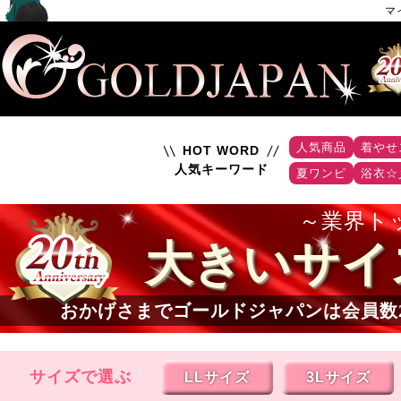
マ
人気商品
着やせ
HOT WORD
人気キーワード
夏ワンピ
浴衣☆
業界ト
大きいサイ
おかげさまでゴールドジャパンは会員数
サイズで選ぶ
LLサイズ
3Lサイズ