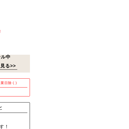
!
ール中
見る>>
業日除く)
！
と
す！