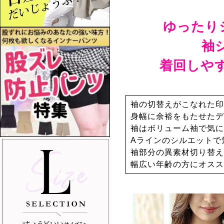
ゆったり
袖
着回しや
袖の切替えがこなれた印
身幅に余裕をもたせたデ
袖はボリューム袖で気に
Aラインのシルエットで
袖部分の異素材切り替え
幅広い年齢の方にオスス