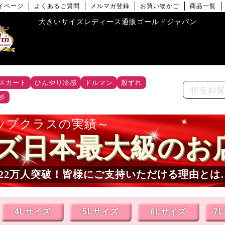
イページ
よくあるご質問
メルマガ登録
お買い物かご
商品一覧
大きいサイズレディース通販ゴールドジャパン
スカート
ひんやり冷感
ドルマン
股ずれ
彡
ップクラスの実績
ズ日本最大級のお
22
万人突破！皆様にご支持いただける理由とは
4Lサイズ
5Lサイズ
6Lサイズ
7