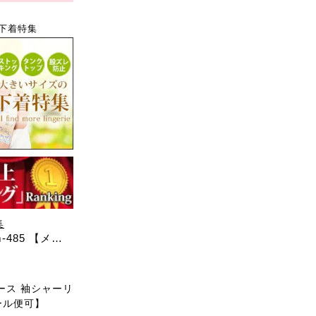
下着特集
集
485 【メー
ース 袖シャーリ
ール便可】