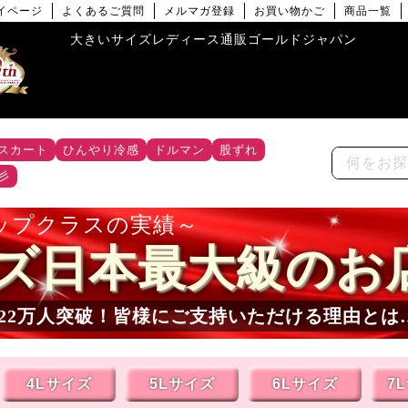
イページ
よくあるご質問
メルマガ登録
お買い物かご
商品一覧
大きいサイズレディース通販ゴールドジャパン
スカート
ひんやり冷感
ドルマン
股ずれ
彡
ップクラスの実績
ズ日本最大級のお
22
万人突破！皆様にご支持いただける理由とは
4Lサイズ
5Lサイズ
6Lサイズ
7