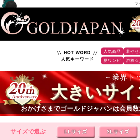
マ
人気商品
着やせ
HOT WORD
人気キーワード
夏ワンピ
浴衣☆
業界ト
大きいサイ
おかげさまでゴールドジャパンは会員数
サイズで選ぶ
LLサイズ
3Lサイズ