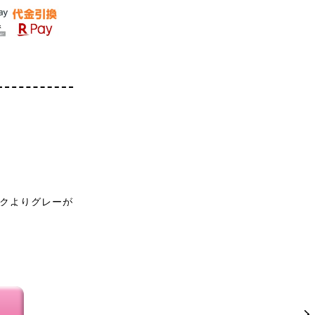
クよりグレーが
には良かったで
いです。生地は
トテックを着れ
元は広めのV字