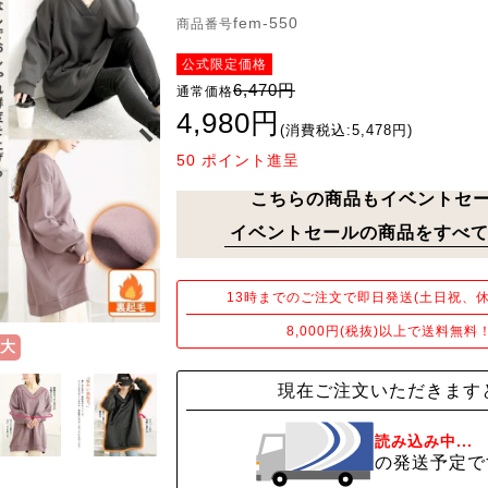
fem-550
商品番号
公式限定価格
6,470円
通常価格
4,980円
(消費税込:5,478円)
50
ポイント進呈
こちらの商品もイベントセ
イベントセールの商品をすべて
13時までのご注文で即日発送(土日祝、休
8,000円(税抜)以上で送料無料
大
現在ご注文いただきます
読み込み中...
の発送予定で