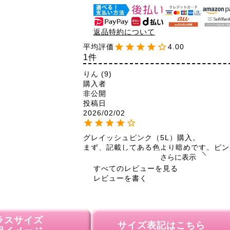
返品特約について
4.00
1
りん
9
購入者
非公開
投稿日
2026/02/02
グレイッシュピンク（5L）購入。

まず、記載してある色より暗めです。ピン
強めです。年齢的に落ち着いた色なので私
さらに表示
す。

すべてのレビューを見る
サイズ感は腕周りも少し余裕があり動き易
レビューを書く
思ってたより薄いけど、寒い時は下にヒー
ば大丈夫かな。光沢がありキレイめで、首
でスッキリ見えます。
ラスサイズ
サイズ表記はこちら