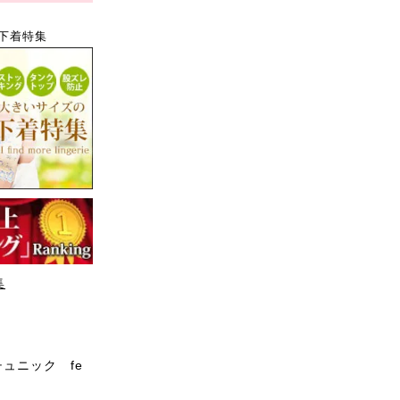
下着特集
集
ュニック fe