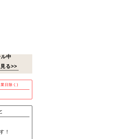
ール中
見る>>
業日除く)
！
と
す！