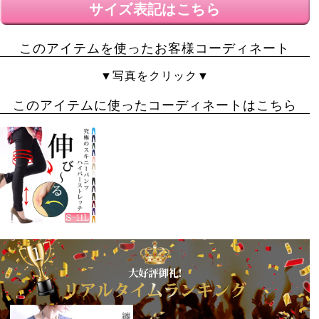
サイズ表記はこちら
てる
5
購入者
非公開
このアイテムを使ったお客様コーディネート
投稿日
2018/08/30
▼写真をクリック▼
このアイテムに使ったコーディネートはこちら
ノースリーブのチュニックと迷ったのですが、これから
着るのを想定して、こちらの商品を購入しました。

メリサちゃんのコメント通り、1サイズ小さいものを購
入。

脇のラインがすっきりと見えます。

腕をあげると若干突っ張る感じもしましが、このサイズ
で正解でした。

刺繍が可愛くて、素材もしっかりしているので、お出か
けの時に着るのが楽しみです。