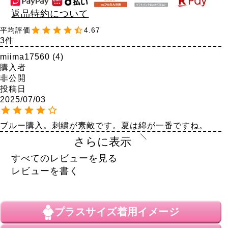
返品特約について
4.67
3
miima17560
4
購入者
非公開
投稿日
2025/07/03
ブルー購入。刺繍が素敵です。夏は綿が一番ですね。
さらに表示
敦子
10
購入者
すべてのレビューを見る
非公開
レビューを書く
投稿日
2022/06/27
刺繍が綺麗デザインもすごく可愛いです。色違いも欲し
プラスサイズ
着用イメージ
かったですが、品切れで残念です