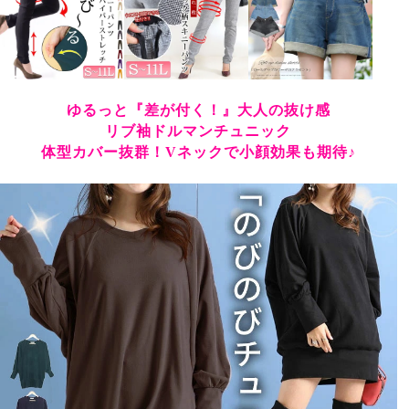
ふわふわしてて気持ちい肌触りと

とにかくシルエットが綺麗なチュニックです。

ゴールドジャパンさんで買った

ロールアップショートパンツにも

合いそうです。

丈が調整できるのも嬉しい(*´ω｀*)♪

ゆるっと『差が付く！』大人の抜け感
ゴールドジャパンさんの服は

リブ袖ドルマンチュニック
こだわりがたくさん詰まってて素敵です。
体型カバー抜群！Vネックで小顔効果も期待♪