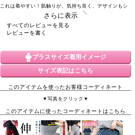
これは着やすい！肌触りが、気持ち良く、デザインもシ
ンプルで合わせやすいです。
さらに表示
うたうた
4
すべてのレビューを見る
購入者
レビューを書く
女性
投稿日
2022/12/08
プラスサイズ
着用イメージ
ぬいぐるみになったかのような素材感。気持ちいいで
す。ドルマン

サイズ表記はこちら
も動きやすくて良いです。
ひろ
54
このアイテムを使ったお客様コーディネート
購入者
非公開
▼写真をクリック▼
投稿日
2022/11/25
このアイテムに使ったコーディネートはこちら
写真見てほしいなと思い購入しました。

ブラックにしました。
