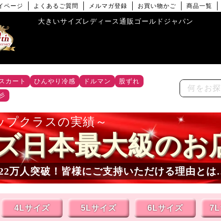
イページ
よくあるご質問
メルマガ登録
お買い物かご
商品一覧
大きいサイズレディース通販ゴールドジャパン
スカート
ひんやり冷感
ドルマン
股ずれ
彡
ップクラスの実績
ズ日本最大級のお
22
万人突破！皆様にご支持いただける理由とは
4Lサイズ
5Lサイズ
6Lサイズ
7