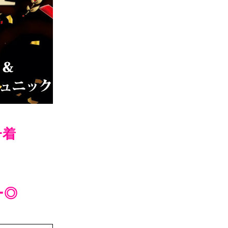
一着
ー◎