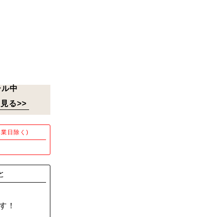
ール中
見る>>
業日除く)
！
と
す！