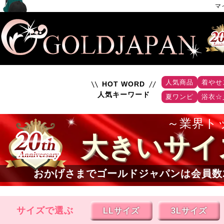
マ
人気商品
着やせ
HOT WORD
人気キーワード
夏ワンピ
浴衣☆
業界ト
大きいサイ
おかげさまでゴールドジャパンは会員数
サイズで選ぶ
LLサイズ
3Lサイズ