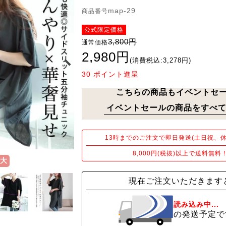
map-29
商品番号
公式限定価格
3,800円
通常価格
2,980円
(消費税込:3,278円)
30
ポイント進呈
こちらの商品もイベントセ
イベントセールの商品をすべて
13時までのご注文で即日発送(土日祝、休
8,000円(税抜)以上で送料無料
大
現在ご注文いただきます
読み込み中...
の発送予定で