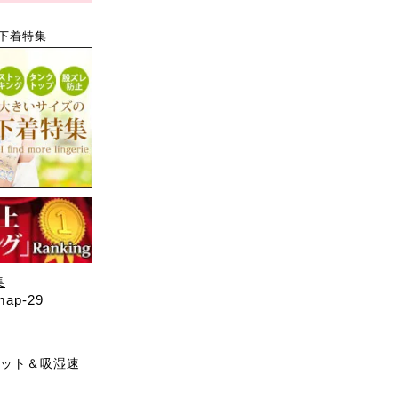
下着特集
集
p-29
カット＆吸湿速