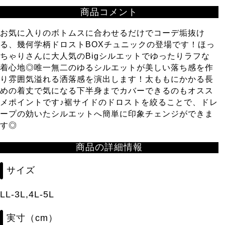
商品コメント
お気に入りのボトムスに合わせるだけでコーデ垢抜け
る、幾何学柄ドロストBOXチュニックの登場です！ほっ
ちゃりさんに大人気のBigシルエットでゆったりラフな
着心地◎唯一無二のゆるシルエットが美しい落ち感を作
り雰囲気溢れる洒落感を演出します！太ももにかかる長
めの着丈で気になる下半身までカバーできるのもオスス
メポイントです♪裾サイドのドロストを絞ることで、ドレ
ープの効いたシルエットへ簡単に印象チェンジができま
す◎
商品の詳細情報
サイズ
LL-3L,4L-5L
実寸（cm）