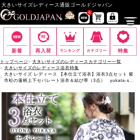
大きいサイズレディース通販ゴールドジャパン
6
新着
再入荷
特集
ランキング
カテゴリー
トップページ
大きいサイズのレディースカテゴリー一覧
大きいサイズのレディース浴衣特集
大きいサイズ レディース 【本仕立て浴衣】浴衣3点セット 紫
市松の蓮柄上下セパレート浴衣＆結び帯（3点） yukata-s10
s