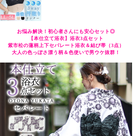
お悩み解決！初心者さんにも安心セット◎
【本仕立て浴衣】浴衣3点セット
紫市松の蓮柄上下セパレート浴衣＆結び帯（3点）
大人の色っぽさ漂う柄＆色使いで男ウケ抜群！