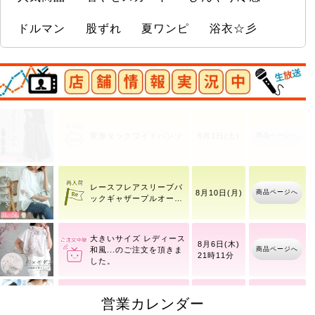
ドルマン
股ずれ
夏ワンピ
浴衣☆彡
店舗情報実況中
商品ページへ
変形タックワイドパンツ
8月1日(土)
レースフレアスリーブバ
商品ページへ
8月10日(月)
ックギャザープルオーバ
ー
大きいサイズ レディース
8月6日(木)
商品ページへ
和風
21時11分
大きいサイズ レディース
営業カレンダー
8月6日(木)
商品ページへ
指穴
21時11分