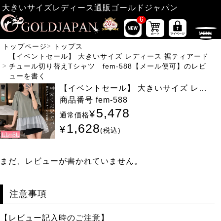
大きいサイズレディース通販ゴールドジャパン
6
トップページ
トップス
【イベントセール】 大きいサイズ レディース 裾ティアード
チュール切り替えTシャツ fem-588【メール便可】のレビ
ューを書く
【イベントセール】 大きいサイズ レデ
ィース 裾ティアードチュール切り替えT
商品番号
fem-588
シャツ fem-588【メール便可】
5,478
¥
通常価格
1,628
¥
税込
まだ、レビューが書かれていません。
注意事項
【レビュー記入時のご注意】