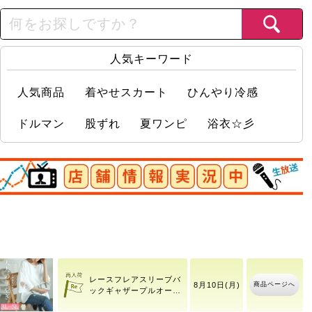
人気キーワード
人気商品
着やせスカート
ひんやり冷感
ドルマン
股ずれ
夏ワンピ
浴衣☆彡
店舗情報実況中
【イベントセール】 大き
8月8日(土)
商品ページへ
いサイ
10時39分
レースフレアスリーブバ
商品ページへ
8月10日(月)
ックギャザープルオーバ
ー