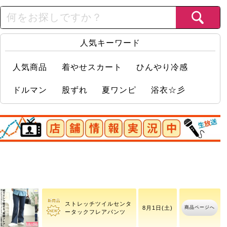
人気キーワード
人気商品
着やせスカート
ひんやり冷感
ドルマン
股ずれ
夏ワンピ
浴衣☆彡
店舗情報実況中
【イベントセール】 大き
8月7日(金)
商品ページへ
いサイ
18時05分
ストレッチツイルセンタ
商品ページへ
8月1日(土)
ータックフレアパンツ