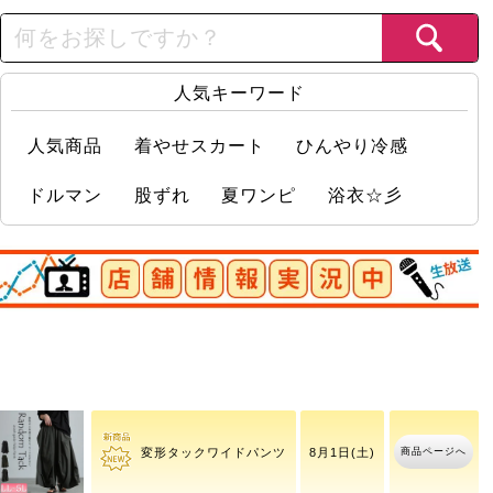
人気キーワード
人気商品
着やせスカート
ひんやり冷感
ドルマン
股ずれ
夏ワンピ
浴衣☆彡
店舗情報実況中
ワッフルベストフェイク
商品ページへ
8月10日(月)
レイヤードプルオーバー
商品ページへ
変形タックワイドパンツ
8月1日(土)