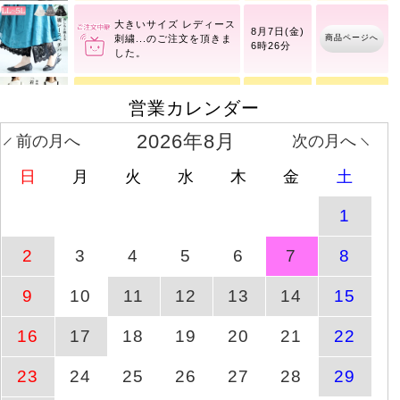
大きいサイズ レディース
8月7日(金)
商品ページへ
刺繍
6時26分
営業カレンダー
タックポケットコクーン
商品ページへ
8月1日(土)
サロペットパンツ
2026年8月
前の月へ
次の月へ
日
月
火
水
木
金
土
ストレッチツイルセンタ
商品ページへ
8月1日(土)
ータックフレアパンツ
1
重ね着風ニットパーカー
2
3
4
5
6
7
8
商品ページへ
8月6日(木)
トップス
9
10
11
12
13
14
15
レースフレアスリーブバ
商品ページへ
8月10日(月)
16
17
18
19
20
21
22
ックギャザープルオーバ
ー
23
24
25
26
27
28
29
ドットフレアスリーブプ
商品ページへ
8月10日(月)