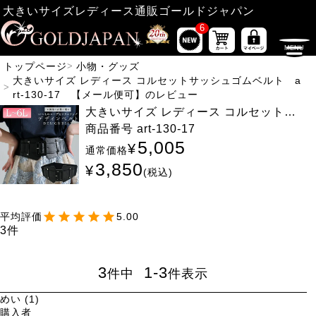
大きいサイズレディース通販ゴールドジャパン
6
トップページ
小物・グッズ
大きいサイズ レディース コルセットサッシュゴムベルト a
rt-130-17 【メール便可】のレビュー
大きいサイズ レディース コルセットサ
ッシュゴムベルト art-130-17 【メー
商品番号
art-130-17
ル便可】
5,005
¥
通常価格
3,850
¥
税込
5.00
3
3
1
-
3
件中
件表示
めい
1
購入者