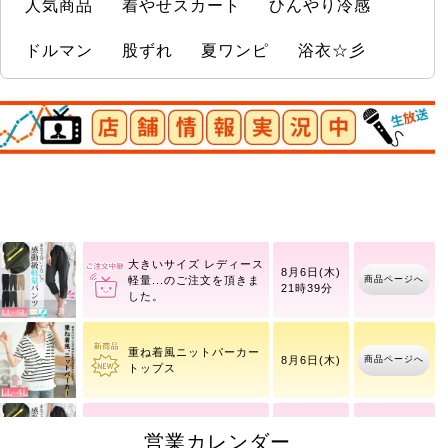
人気商品
着やせスカート
ひんやり冷感
ドルマン
股ずれ
夏ワンピ
浴衣☆彡
店舗情報実況中
ストレッチツイルセンタ
商品ページへ
ータックフレアパンツ
大きいサイズ レディース
8月6日(木)
商品ページへ
軽量
21時39分
重ね着風ニットパーカー
商品ページへ
8月6日(木)
トップス
大きいサイズ レディース
営業カレンダー
8月6日(木)
商品ページへ
軽量