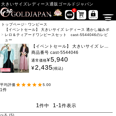
大きいサイズレディース通販ゴールドジャパン
6
トップページ
ワンピース
【イベントセール】 大きいサイズ レディース 透かし編みボ
レロ＆ティアードワンピースセット cast-5544046のレビ
ュー
【イベントセール】 大きいサイズ レデ
ィース 透かし編みボレロ＆ティアードワ
商品番号
cast-5544046
ンピースセット cast-5544046
5,940
¥
通常価格
2,435
¥
税込
5.00
1
1
1
-
1
件中
件表示
べる
5