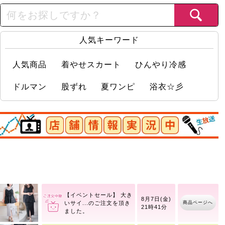
人気キーワード
人気商品
着やせスカート
ひんやり冷感
ドルマン
股ずれ
夏ワンピ
浴衣☆彡
店舗情報実況中
大きいサイズ レディース
8月7日(金)
商品ページへ
接触
21時41分
【イベントセール】 大き
8月7日(金)
商品ページへ
いサイ
21時41分