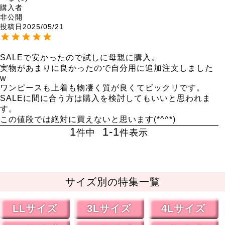
購入者
非公開
投稿日
2025/05/21
SALEで安かったので試しに母親に購入。

実物があまりに良かったので自分用に追加注文しました
w

ワンピースも上着も物凄く質が良くてビックリです。

SALEに間に合う方は購入を検討してもいいと思われま
す。

この値段では絶対に買えないと思います(*^^*)
1
1
-
1
件中
件表示
サイズ別の特集一覧
LLサイズ
3Lサイズ
4Lサイズ