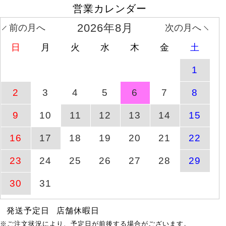
営業カレンダー
コットンチノタック入り
商品ページへ
8月10日(月)
バレルパンツ
2026年8月
前の月へ
次の月へ
日
月
火
水
木
金
土
ワッフルベストフェイク
商品ページへ
8月10日(月)
レイヤードプルオーバー
1
大きいサイズ レディース
8月6日(木)
2
3
4
5
6
7
8
商品ページへ
接触
11時43分
9
10
11
12
13
14
15
重ね着風ニットパーカー
商品ページへ
8月6日(木)
16
17
18
19
20
21
22
トップス
23
24
25
26
27
28
29
ケーブル模様メロウ半袖
商品ページへ
8月6日(木)
トップス
30
31
発送予定日
店舗休暇日
レースフレアスリーブバ
商品ページへ
8月10日(月)
ックギャザープルオーバ
※ご注文状況により、予定日が前後する場合がございます。
ー