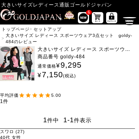
大きいサイズレディース通販ゴールドジャパン
6
トップページ
セットアップ
大きいサイズ レディース スポーツウェア3点セット goldy-
484のレビュー
大きいサイズ レディース スポーツウェ
ア3点セット goldy-484
商品番号
goldy-484
9,295
¥
通常価格
7,150
¥
税込
5.00
1
1
1
-
1
件中
件表示
スワロ
27
40代
女性