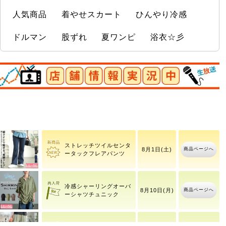
人気商品
着やせスカート
ひんやり冷感
ドルマン
股ずれ
夏ワンピ
浴衣☆彡
店舗情報実況中
大きいサイズ レディース
商品ページへ
接触
ストレッチツイルセンタ
商品ページへ
8月1日(土)
ータックフレアパンツ
冷感シャーリングオーバ
商品ページへ
8月10日(月)
ーシャツチュニック