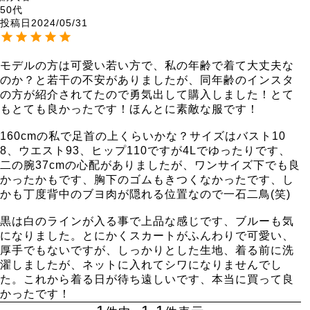
50代
投稿日
2024/05/31
モデルの方は可愛い若い方で、私の年齢で着て大丈夫な
のか？と若干の不安がありましたが、同年齢のインスタ
の方が紹介されてたので勇気出して購入しました！とて
もとても良かったです！ほんとに素敵な服です！

160cmの私で足首の上くらいかな？サイズはバスト10
8、ウエスト93、ヒップ110ですが4Lでゆったりです、
二の腕37cmの心配がありましたが、ワンサイズ下でも良
かったかもです、胸下のゴムもきつくなかったです、し
かも丁度背中のブヨ肉が隠れる位置なので一石二鳥(笑)

黒は白のラインが入る事で上品な感じです、ブルーも気
になりました。とにかくスカートがふんわりで可愛い、
厚手でもないですが、しっかりとした生地、着る前に洗
濯しましたが、ネットに入れてシワになりませんでし
た。これから着る日が待ち遠しいです、本当に買って良
かったです！