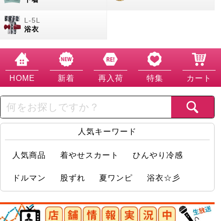
浴衣
HOME
新着
再入荷
特集
カート
人気キーワード
人気商品
着やせスカート
ひんやり冷感
ドルマン
股ずれ
夏ワンピ
浴衣☆彡
店舗情報実況中