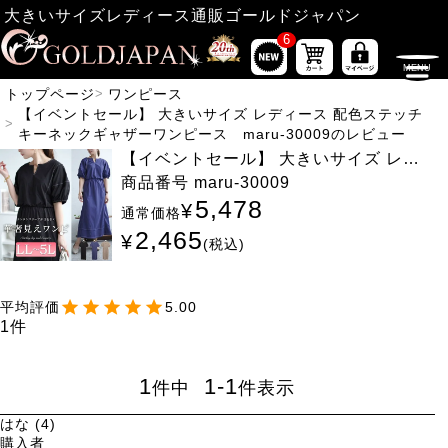
大きいサイズレディース通販ゴールドジャパン
6
トップページ
ワンピース
【イベントセール】 大きいサイズ レディース 配色ステッチ
キーネックギャザーワンピース maru-30009のレビュー
【イベントセール】 大きいサイズ レデ
ィース 配色ステッチキーネックギャザー
商品番号
maru-30009
ワンピース maru-30009
5,478
¥
通常価格
2,465
¥
税込
5.00
1
1
1
-
1
件中
件表示
はな
4
購入者