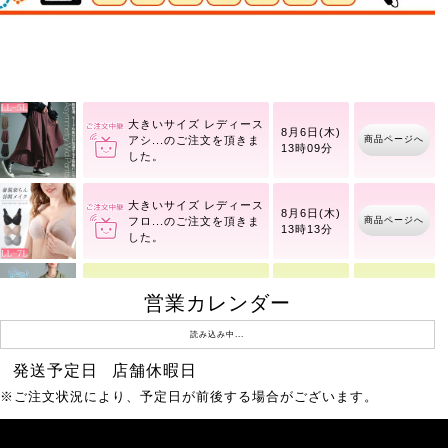
後ろスリットバンドカラ
商品ページへ
ーコットンブラウス
大きいサイズ レディース
8月6日(木)
商品ページへ
アシ
13時09分
大きいサイズ レディース
8月6日(木)
商品ページへ
フロ
13時13分
営業カレンダー
冷感シャーリングオーバ
商品ページへ
8月10日(月)
ーシャツチュニック
読み込み中...
発送予定日
店舗休暇日
ケーブル模様メロウ半袖
商品ページへ
8月6日(木)
※ご注文状況により、予定日が前後する場合がございます。
トップス