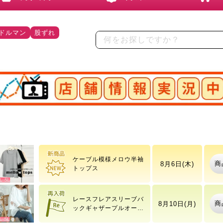
ドルマン
股ずれ
店舗情報実況中
重ね着風ニットパーカー
商
8月6日(木)
トップス
ケーブル模様メロウ半袖
商
8月6日(木)
トップス
レースフレアスリーブバ
商
8月10日(月)
ックギャザープルオーバ