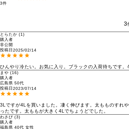
3
3
とらたか
1
購入者
非公開
投稿日
2025/02/14
ひんやり冷たい。お気に入り。ブラックの入荷待ちです。
まや
16
購入者
広島県
50代
投稿日
2023/07/14
3Lですが4Lを買いました。凄く伸びます。太もものすれ
ったです。太ももが大きく4Lでちょうどでした。
わさび
3
購入者
福島県
40代
女性