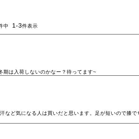
1
-
3
件中
件表示
冬期は入荷しないのかなー？待ってます~
や汗など気になる人は買いだと思います。足が短いので膝で