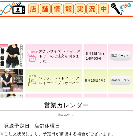
店舗情報実況中
商品ページへ
シンプルバングル
8月8日(土)
大きいサイズ レディース
8月8日(土)
商品ページへ
トッ
14時03分
ワッフルベストフェイク
商品ページへ
8月10日(月)
レイヤードプルオーバー
大きいサイズ レディース
営業カレンダー
8月8日(土)
商品ページへ
スト
14時09分
読み込み中...
発送予定日
店舗休暇日
レースフレアスリーブバ
商品ページへ
8月10日(月)
※ご注文状況により、予定日が前後する場合がございます。
ックギャザープルオーバ