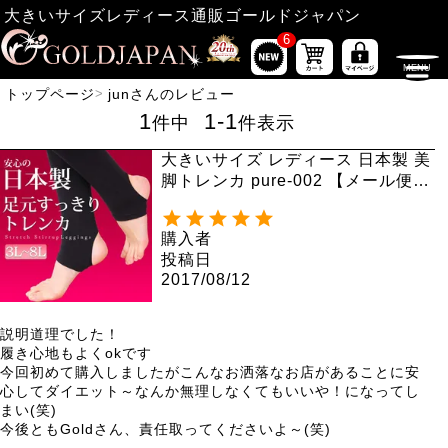
大きいサイズレディース通販ゴールドジャパン
6
トップページ
junさんのレビュー
1
1
-
1
件中
件表示
大きいサイズ レディース 日本製 美
脚トレンカ pure-002 【メール便
可】
購入者
投稿日
2017/08/12
説明道理でした！　

履き心地もよくokです

今回初めて購入しましたがこんなお洒落なお店があることに安
心してダイエット～なんか無理しなくてもいいや！になってし
まい(笑)　

今後ともGoldさん、責任取ってくださいよ～(笑)
