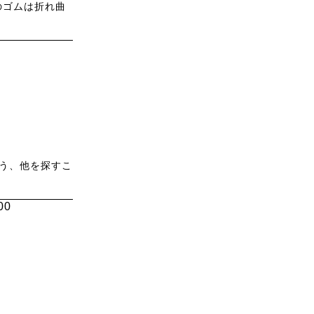
のゴムは折れ曲
う、他を探すこ
00