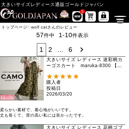
大きいサイズレディース通販ゴールドジャパン
6
トップページ
wolf catさんのレビュー
57
1
-
10
件中
件表示
1
2
…
6
大きいサイズ レディース 迷彩柄カ
ーゴスカート maruka-8300 【メ
ール便可】
購入者
投稿日
2026/03/20
柔らかい素材で、着心地がいいです。

丈も長くて、背の高い私には良かったです。
大きいサイズ レディース 花柄ゴブ