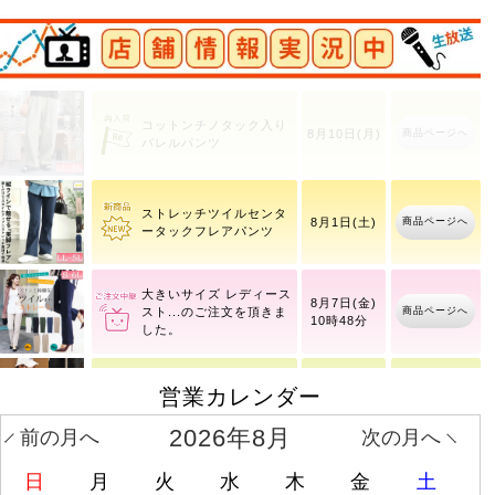
店舗情報実況中
コットンチノタック入り
商品ページへ
8月10日(月)
バレルパンツ
ストレッチツイルセンタ
商品ページへ
8月1日(土)
ータックフレアパンツ
大きいサイズ レディース
8月7日(金)
商品ページへ
スト
10時48分
営業カレンダー
ワッフルベストフェイク
商品ページへ
8月10日(月)
レイヤードプルオーバー
2026年8月
前の月へ
次の月へ
日
月
火
水
木
金
土
重ね着風ニットパーカー
商品ページへ
8月6日(木)