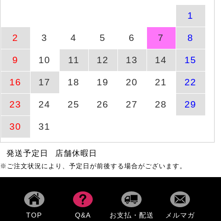
トップス
1
大きいサイズ レディース
8月7日(金)
2
3
4
5
6
7
8
商品ページへ
Vネ
10時59分
9
10
11
12
13
14
15
ケーブル模様メロウ半袖
商品ページへ
8月6日(木)
16
17
18
19
20
21
22
トップス
23
24
25
26
27
28
29
レースフレアスリーブバ
商品ページへ
8月10日(月)
ックギャザープルオーバ
30
31
ー
発送予定日
店舗休暇日
ドットフレアスリーブプ
商品ページへ
8月10日(月)
ルオーバー
※ご注文状況により、予定日が前後する場合がございます。
ワッシャーシアーロング
商品ページへ
8月10日(月)
シャツ
TOP
Q&A
お支払・配送
メルマガ