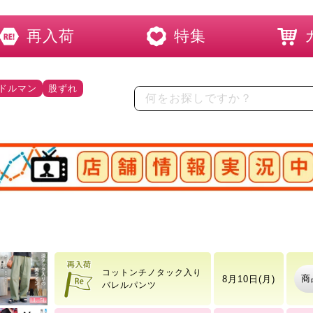
再入荷
特集
ドルマン
股ずれ
店舗情報実況中
ケーブル模様メロウ半袖
商
8月6日(木)
トップス
コットンチノタック入り
商
8月10日(月)
バレルパンツ