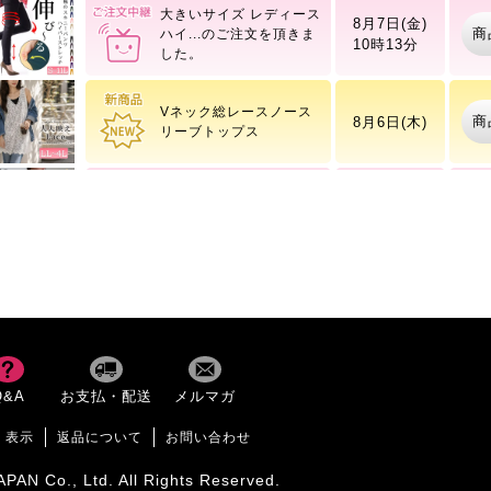
大きいサイズ レディース
8月7日(金)
商
ハイ
10時13分
Vネック総レースノース
商
8月6日(木)
リーブトップス
大きいサイズ レディース
8月7日(金)
商
バン
10時13分
【イベントセール】 大き
8月7日(金)
商
いサイ
10時13分
ワッフルベストフェイク
商
8月10日(月)
Q&A
お支払・配送
メルマガ
レイヤードプルオーバー
く表示
返品について
お問い合わせ
レースフレアスリーブバ
商
PAN Co., Ltd. All Rights Reserved.
8月10日(月)
ックギャザープルオーバ