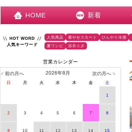
HOME
新着
人気商品
着やせスカート
ひんやり冷感
HOT WORD
人気キーワード
夏ワンピ
浴衣☆彡
営業カレンダー
2026年8月
前の月へ
次の月へ
日
月
火
水
木
金
土
1
2
3
4
5
6
7
8
9
10
11
12
13
14
15